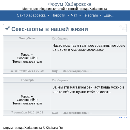
Форум Хабаровска
Место для общения жителей и гостей города Хабаровска.
Сайт Хабаровска
•
Новости
•
Чат
•
Telegram
•
Ещё...
Секс-шопы в нашей жизни
SunnyVeter
Сообщение
Часто покупаем там презервативы,которые
не найти в обычных магазинах
Город: --
Сообщений: 0
Темы пользователя
11 сентября 2013 00:16
ICQ:
-- |
Зарегистрирован:
--
knownph
Сообщение
Зачем эти магазины сейчас? Когда можно в
инете всё что нужно себе заказать
Город: --
Сообщений: 0
Темы пользователя
7 сентября 2016 16:53
ICQ:
-- |
Зарегистрирован:
--
<<
>>
Форум города Хабаровска © Khabara.Ru