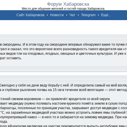
Форум Хабаровска
Место для общения жителей и гостей города Хабаровска.
Сайт Хабаровска
•
Новости
•
Чат
•
Telegram
•
Ещё...
тов смородины. И в этом году на смородине впервые обнаружил какие то пучки
отрел и сказал, что это вероятнее всего разновидность такого вредителя как
х видов тли на плодовых, ягодных, овощных и цветочных культурах. И уже к 
рат оставить.
Ежегодно у себя на даче веду борьбу с ней. И определила самый на мой взг
а и глубокое рыхление почвы на 15 см в течение всей вегетации — этот мет
астений свежим коровяком — он привлечёт вредителя со всей округи.
ивает медведку (нужно поливать настоем куриного помёта землю в сухую погод
 бархатцы, посеянные по границам участка, закрывают доступ медведке с сос
8°С, на заражённых медведкой участках можно устроить ловчие ямы глубиной 5
олуперепревший навоз — в него то и забирается на зимовку медведка. При н
лода.
иода яйцекладки медведки на участке рекомендуется вырыть неглубокие ямы 