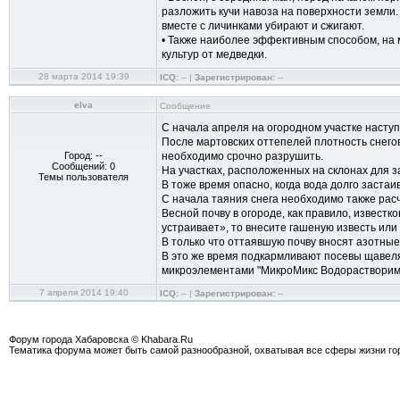
разложить кучи навоза на поверхности земли.
вместе с личинками убирают и сжигают.
• Также наиболее эффективным способом, на 
культур от медведки.
28 марта 2014 19:39
ICQ:
-- |
Зарегистрирован:
--
elva
Сообщение
С начала апреля на огородном участке наступ
После мартовских оттепелей плотность снего
Город: --
необходимо срочно разрушить.
Сообщений: 0
На участках, расположенных на склонах для з
Темы пользователя
В тоже время опасно, когда вода долго заста
С начала таяния снега необходимо также расч
Весной почву в огороде, как правило, известк
устраивает», то внесите гашеную известь или
В только что оттаявшую почву вносят азотны
В это же время подкармливают посевы щавеля,
микроэлементами "МикроМикс Водорастворим
7 апреля 2014 19:40
ICQ:
-- |
Зарегистрирован:
--
Форум города Хабаровска © Khabara.Ru
Тематика форума может быть самой разнообразной, охватывая все сферы жизни гор