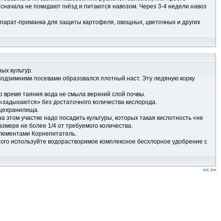
сначала не покидают гнёзд и питаются навозом. Через 3-4 недели навоз
епарат-приманка для защиты картофеля, овощных, цветочных и других
ых культур.
 подзимними посевами образовался плотный наст. Эту ледяную корку
о время таяния вода не смыла верхний слой почвы.
й «задыхаются» без достаточного количества кислорода.
ощехранилища.
 на этом участке надо посадить культуры, которых такая кислотность «не
змере не более 1/4 от требуемого количества.
элементами Корнепитатель.
 этого используйте водорастворимое комплексное бесхлорное удобрение с
<<
>>