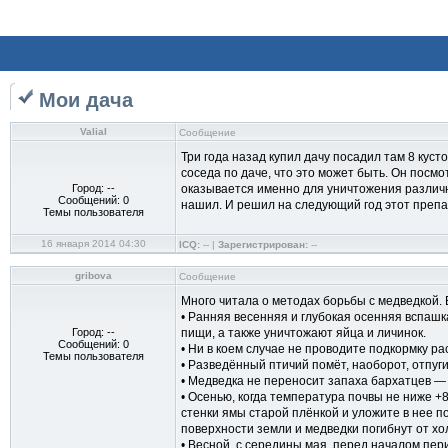
Мои дача
ValiaI
Сообщение
Три года назад купил дачу посадил там 8 кус
соседа по даче, что это может быть. Он посм
Город: --
оказывается именно для уничтожения различны
Сообщений: 0
нашил. И решил на следующий год этот препа
Темы пользователя
16 января 2014 04:30
ICQ:
-- |
Зарегистрирован:
--
gribova
Сообщение
Много читала о методах борьбы с медведкой. 
• Ранняя весенняя и глубокая осенняя вспашк
Город: --
пищи, а также уничтожают яйца и личинок.
Сообщений: 0
• Ни в коем случае не проводите подкормку р
Темы пользователя
• Разведённый птичий помёт, наоборот, отпуг
• Медведка не переносит запаха бархатцев —
• Осенью, когда температура почвы не ниже +
стенки ямы старой плёнкой и уложите в нее п
поверхности земли и медведки погибнут от хо
• Весной, с середины мая, перед началом пер