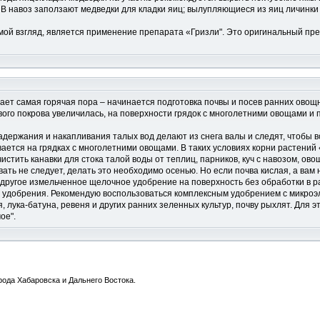
 В навоз заползают медведки для кладки яиц; вылупляющиеся из яиц личинки 
мой взгляд, является применение препарата «Гризли". Это оригинальный пр
ает самая горячая пора – начинается подготовка почвы и посев ранних овощн
вого покрова увеличилась, на поверхности грядок с многолетними овощами и
адержания и накапливания талых вод делают из снега валы и следят, чтобы в
ивается на грядках с многолетними овощами. В таких условиях корни растени
истить канавки для стока талой воды от теплиц, парников, куч с навозом, ов
овать не следует, делать это необходимо осенью. Но если почва кислая, а вам
 другое измельченное щелочное удобрение на поверхность без обработки в ра
е удобрения. Рекомендую воспользоваться комплексным удобрением с микро
 лука-батуна, ревеня и других ранних зеленных культур, почву рыхлят. Для
ое".
ода Хабаровска и Дальнего Востока.