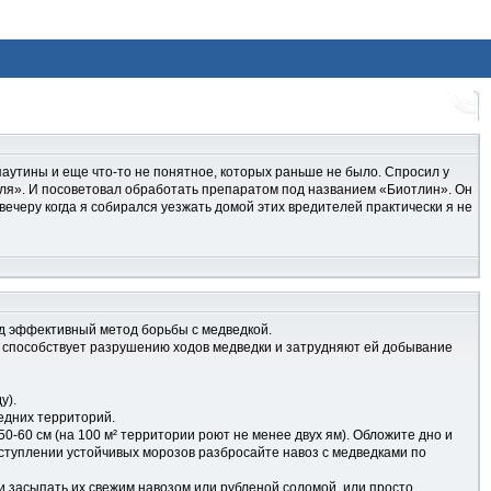
 паутины и еще что-то не понятное, которых раньше не было. Спросил у
 «тля». И посоветовал обработать препаратом под названием «Биотлин». Он
вечеру когда я собирался уезжать домой этих вредителей практически я не
ляд эффективный метод борьбы с медведкой.
од способствует разрушению ходов медведки и затрудняют ей добывание
у).
едних территорий.
0-60 см (на 100 м² территории роют не менее двух ям). Обложите дно и
аступлении устойчивых морозов разбросайте навоз с медведками по
и засыпать их свежим навозом или рубленой соломой, или просто