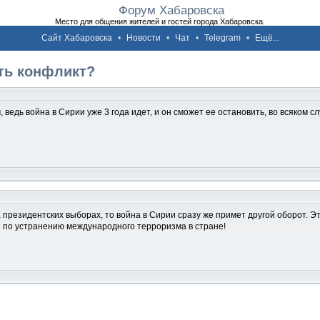
Форум Хабаровска
Место для общения жителей и гостей города Хабаровска.
Сайт Хабаровска
•
Новости
•
Чат
•
Telegram
•
Ещё...
ть конфликт?
едь война в Сирии уже 3 года идет, и он сможет ее остановить, во всяком случ
 президентских выборах, то война в Сирии сразу же примет другой оборот. Э
я по устранению международного терроризма в стране!