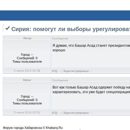
Сирия: помогут ли выборы урегулирова
Aleop
Сообщение
Я думаю, что Башар Асад станет президентом, в
хорошо
Город: --
Сообщений: 0
Темы пользователя
5 июня 2014 02:38
ICQ:
-- |
Зарегистрирован:
--
Habar
Сообщение
Вот как только Башар Асад одержит победу на
характеризовать, это уже будет спецопераци
Город: --
Сообщений: 0
Темы пользователя
5 июня 2014 02:51
ICQ:
-- |
Зарегистрирован:
--
Форум города Хабаровска © Khabara.Ru