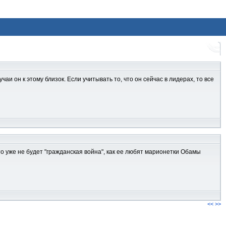
аи он к этому близок. Если учитывать то, что он сейчас в лидерах, то все
то уже не будет "гражданская война", как ее любят марионетки Обамы
<<
>>