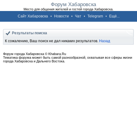
Форум Хабаровска
Место для общения жителей и гостей города Хабаровска.
Сайт Хабаровска
•
Новости
•
Чат
•
Telegram
•
Ещё...
Результаты поиска
К сожалению, Ваш поиск не дал никаких результатов.
Назад
Форум города Хабаровска © Khabara.Ru
Тематика форума может быть самой разнообразной, охватывая все сферы жизни
города Хабаровска и Дальнего Востока.