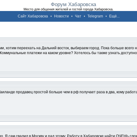
Форум Хабаровска
Место для общения жителей и гостей города Хабаровска.
Сайт Хабаровска
•
Новости
•
Чат
•
Telegram
•
Ещё...
ми, хотим переехать на Дальний восток, выбираем город. Пока больше всего 
.д. Коммунальные платежи на каком уровне? Хотелось бы также узнать доступн
Таиланде продавец простой больше чем в рф получает раза в два, кому работ
адо. Я сам свалил в Москву и рад этому. Работу в Хабаровске найти ОЧЕНЬ сло