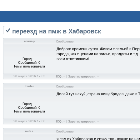
переезд на пмж в Хабаровск
гончар
Сообщение
Доброго времени суток. Живем с семьей в Пер
города, как с ценами на жилье, продукты и т
Город: --
всем ответившим!
Сообщений: 0
Темы пользователя
20 марта 2016 17:03
ICQ:
-- |
Зарегистрирован:
--
Erofei
Сообщение
Делай тут нехуй, страна нищебродов, даже в 
Город: --
Сообщений: 0
Темы пользователя
20 марта 2016 17:08
ICQ:
-- |
Зарегистрирован:
--
mitas
Сообщение
я сам их Хабаровска и скажу так - лучше не н