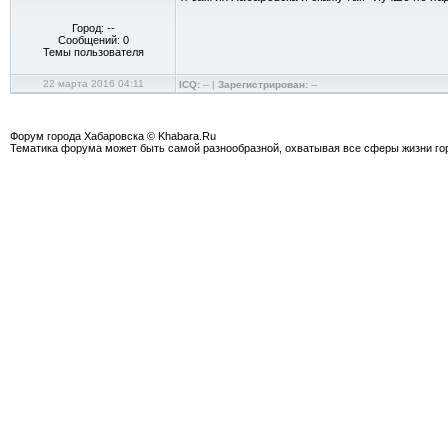
Город: --
Сообщений: 0
Темы пользователя
22 марта 2016 04:11
ICQ:
-- |
Зарегистрирован:
--
Форум города Хабаровска © Khabara.Ru
Тематика форума может быть самой разнообразной, охватывая все сферы жизни гор