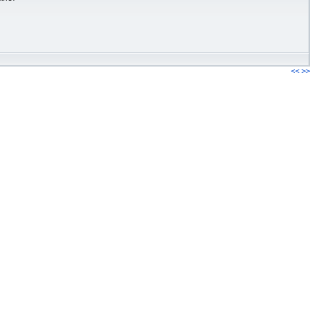
<<
>>