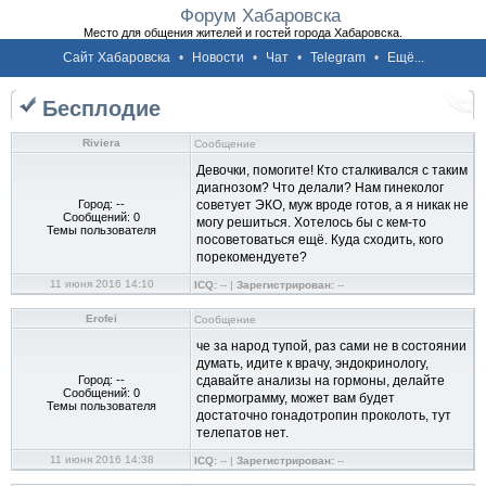
Форум Хабаровска
Место для общения жителей и гостей города Хабаровска.
Сайт Хабаровска
•
Новости
•
Чат
•
Telegram
•
Ещё...
Бесплодие
Riviera
Сообщение
Девочки, помогите! Кто сталкивался с таким
диагнозом? Что делали? Нам гинеколог
Город: --
советует ЭКО, муж вроде готов, а я никак не
Сообщений: 0
могу решиться. Хотелось бы с кем-то
Темы пользователя
посоветоваться ещё. Куда сходить, кого
порекомендуете?
11 июня 2016 14:10
ICQ:
-- |
Зарегистрирован:
--
Erofei
Сообщение
че за народ тупой, раз сами не в состоянии
думать, идите к врачу, эндокринологу,
Город: --
сдавайте анализы на гормоны, делайте
Сообщений: 0
спермограмму, может вам будет
Темы пользователя
достаточно гонадотропин проколоть, тут
телепатов нет.
11 июня 2016 14:38
ICQ:
-- |
Зарегистрирован:
--