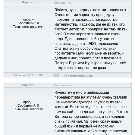
Papironi
Сообщение
Riviera
, ну во-первых, не стоит паниковать.
Очень многие через эту процедуру
Город: --
проходят и наслаждаются радостью
Сообщений: 0
материнства. Надеюсь, Вы не из тех, кто
Темы пользователя
считает деток “из пробирки” не такими как
все? Я сама через это прошла и очень
рада. Единственное, я бы у нас не
советовала делать ЭКО, однозначно.
Статистика не особо утешительная,
посмотрите сами, если мне не верите. Я
делала у нас, пролёт, потом поехала в
Питер в Евромед Иyвитро и там у нас всё
получилось с первого же раза.
14 июня 2016 05:00
ICQ:
-- |
Зарегистрирован:
--
Papironi
Сообщение
Riviera, ну я много информации
перешерстила на эту тему, очень хвалили
Город: --
ЭКО-мамочки доктора Крутцову из этой
Сообщений: 0
клиники. Вот кстати для интереса зашла к
Темы пользователя
ним на сайт, она до сих пор у них работает.
Вот она супер-специалист, и как человек
очень приятная. Мы с ней сразу нашли
общий язык и первый же протокол
оказался удачным. А В Москву не поехали,