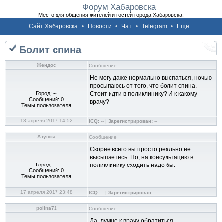
Форум Хабаровска
Место для общения жителей и гостей города Хабаровска.
Сайт Хабаровска
•
Новости
•
Чат
•
Telegram
•
Ещё...
Болит спина
Жендос
Сообщение
Не могу даже нормально выспаться, ночью
просыпаюсь от того, что болит спина.
Город: --
Стоит идти в поликлинику? И к какому
Сообщений: 0
врачу?
Темы пользователя
13 апреля 2017 14:52
ICQ:
-- |
Зарегистрирован:
--
Азушка
Сообщение
Скорее всего вы просто реально не
высыпаетесь. Но, на консультацию в
Город: --
поликлинику сходить надо бы.
Сообщений: 0
Темы пользователя
17 апреля 2017 23:48
ICQ:
-- |
Зарегистрирован:
--
polina71
Сообщение
Да, лучше к врачу обратиться