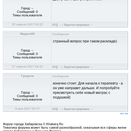
Город: --
Сообщений: 0
Темы пользователя
20 апреля 2017 00:22
ICQ:
-- |
Зарегистрирован:
--
Маруся55
Сообщение
странный вопрос при таком раскладе)
Город: --
Сообщений: 0
Темы пользователя
27 апреля 2017 04:42
ICQ:
-- |
Зарегистрирован:
--
Гредхем
Сообщение
конечно стоит. Для начала к терапевту - а
он уже направит дальше. И попробуйте
Город: --
присмотреть себе новый матрас с
Сообщений: 0
подушкой)
Темы пользователя
9 мая 2017 05:27
ICQ:
-- |
Зарегистрирован:
--
<<
>>
Форум города Хабаровска © Khabara.Ru
Тематика форума может быть самой разнообразной, охватывая все сферы жизни