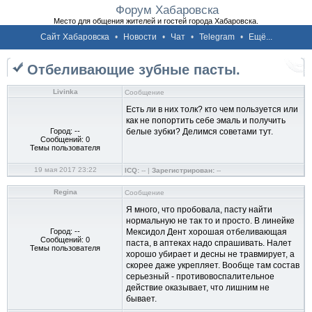
Форум Хабаровска
Место для общения жителей и гостей города Хабаровска.
Сайт Хабаровска
•
Новости
•
Чат
•
Telegram
•
Ещё...
Отбеливающие зубные пасты.
Livinka
Сообщение
Есть ли в них толк? кто чем пользуется или
как не попортить себе эмаль и получить
Город: --
белые зубки? Делимся советами тут.
Сообщений: 0
Темы пользователя
19 мая 2017 23:22
ICQ:
-- |
Зарегистрирован:
--
Regina
Сообщение
Я много, что пробовала, пасту найти
нормальную не так то и просто. В линейке
Город: --
Мексидол Дент хорошая отбеливающая
Сообщений: 0
паста, в аптеках надо спрашивать. Налет
Темы пользователя
хорошо убирает и десны не травмирует, а
скорее даже укрепляет. Вообще там состав
серьезный - противовоспалительное
действие оказывает, что лишним не
бывает.