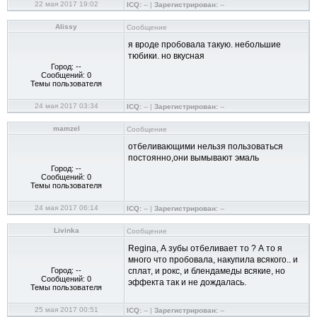
22 мая 2017 19:02
ICQ:
-- |
Зарегистрирован:
--
Alissy
Сообщение
я вроде пробовала такую. небольшие
тюбики. но вкусная
Город: --
Сообщений: 0
Темы пользователя
24 мая 2017 03:34
ICQ:
-- |
Зарегистрирован:
--
mamzel
Сообщение
отбеливающими нельзя пользоваться
постоянно,они вымывают эмаль
Город: --
Сообщений: 0
Темы пользователя
24 мая 2017 06:14
ICQ:
-- |
Зарегистрирован:
--
Livinka
Сообщение
Regina, А зубы отбеливает то ? А то я
много что пробовала, накупила всякого.. и
Город: --
сплат, и рокс, и блендамеды всякие, но
Сообщений: 0
эффекта так и не дождалась.
Темы пользователя
25 мая 2017 00:51
ICQ:
-- |
Зарегистрирован:
--