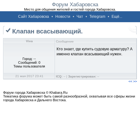
Форум Хабаровска
Место для общения жителей и гостей города Хабаровска.
Сайт Хабаровска
•
Новости
•
Чат
•
Telegram
•
Ещё...
Клапан всасывающий.
Viva
Сообщение
Кто знает, где купить судовую арматуру? А
именно клапан всасывающий нужен.
Город: --
Сообщений: 0
Темы пользователя
21 мая 2017 23:41
ICQ:
-- |
Зарегистрирован:
--
<<
>>
Форум города Хабаровска © Khabara.Ru
Тематика форума может быть самой разнообразной, охватывая все сферы жизни
города Хабаровска и Дальнего Востока.