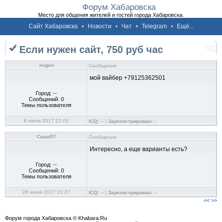
Форум Хабаровска
Место для общения жителей и гостей города Хабаровска.
Сайт Хабаровска
•
Новости
•
Чат
•
Telegram
•
Ещё...
Если нужен сайт, 750 руб час
evgen
Сообщение
мой вайбер +79125362501
Город: --
Сообщений: 0
Темы пользователя
8 июня 2017 21:01
ICQ:
-- |
Зарегистрирован:
--
Саша97
Сообщение
Интересно, а еще варианты есть?
Город: --
Сообщений: 0
Темы пользователя
28 июня 2017 01:27
ICQ:
-- |
Зарегистрирован:
--
<<
>>
Форум города Хабаровска © Khabara.Ru