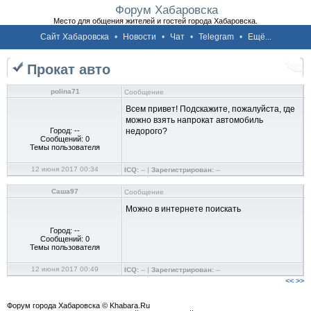
Форум Хабаровска
Место для общения жителей и гостей города Хабаровска.
Сайт Хабаровска
•
Новости
•
Чат
•
Telegram
•
Ещё...
Прокат авто
polina71
Сообщение
Всем привет! Подскажите, пожалуйста, где
можно взять напрокат автомобиль
Город: --
недорого?
Сообщений: 0
Темы пользователя
12 июня 2017 00:34
ICQ:
-- |
Зарегистрирован:
--
Саша97
Сообщение
Можно в интернете поискать
Город: --
Сообщений: 0
Темы пользователя
12 июня 2017 00:49
ICQ:
-- |
Зарегистрирован:
--
<<
>>
Форум города Хабаровска © Khabara.Ru