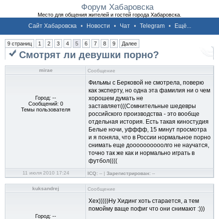
Форум Хабаровска
Место для общения жителей и гостей города Хабаровска.
Сайт Хабаровска
•
Новости
•
Чат
•
Telegram
•
Ещё...
9 страниц
1
2
3
4
5
6
7
8
9
Далее
Смотрят ли девушки порно?
mirae
Сообщение
Фильмы с Берковой не смотрела, поверю
как эксперту, но одна эта фамилия ни о чем
Город: --
хорошем думать не
Сообщений: 0
заставляет(((Сомнительные шедевры
Темы пользователя
российского производства - это вообще
отдельная история. Есть такая киностудия
Белые ночи, уфффф, 15 минут просмотра
и я поняла, что в России нормальное порно
снимать еще доооооооооолго не научатся,
точно так же как и нормально играть в
футбол((((
11 июля 2010 17:24
ICQ:
-- |
Зарегистрирован:
--
kuksandrej
Сообщение
Хех)))))Ну Хидинг хоть старается, а тем
помойму ваще пофиг что они снимают :)))
Город: --