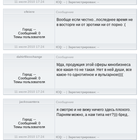
11 июля 2010 17:24
ICQ:
-- |
Зарегистрирован:
--
cfeiere
Сообщение
Вообще если честно...последнее время не
в восторге ни от эротики ни от порно :(
Город: --
Сообщений: 0
Темы пользователя
11 июля 2010 17:24
ICQ:
-- |
Зарегистрирован:
--
dahirfilexchange
Сообщение
Мда, продукция этой сферы кинобизнеса
все какая-то не такая. Нет в ней души, все
Город: --
какое-то однотипное и вульгарное((((
Сообщений: 0
Темы пользователя
11 июля 2010 17:24
ICQ:
-- |
Зарегистрирован:
--
jacksuantera
Сообщение
я смотрю и не вижу ничего здесь плохого.
Парням можно, а нам типа нет?))) бред..
Город: --
Сообщений: 0
Темы пользователя
11 июля 2010 17:24
ICQ:
-- |
Зарегистрирован:
--