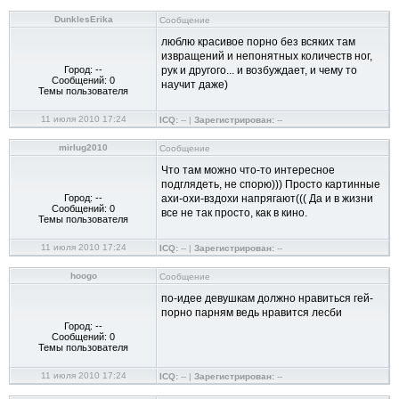
DunklesErika
Сообщение
люблю красивое порно без всяких там
извращений и непонятных количеств ног,
Город: --
рук и другого... и возбуждает, и чему то
Сообщений: 0
научит даже)
Темы пользователя
11 июля 2010 17:24
ICQ:
-- |
Зарегистрирован:
--
mirlug2010
Сообщение
Что там можно что-то интересное
подглядеть, не спорю))) Просто картинные
Город: --
ахи-охи-вздохи напрягают((( Да и в жизни
Сообщений: 0
все не так просто, как в кино.
Темы пользователя
11 июля 2010 17:24
ICQ:
-- |
Зарегистрирован:
--
hoogo
Сообщение
по-идее девушкам должно нравиться гей-
порно парням ведь нравится лесби
Город: --
Сообщений: 0
Темы пользователя
11 июля 2010 17:24
ICQ:
-- |
Зарегистрирован:
--