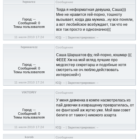
hqwarez
Сообщение
Тогда я неформатная девушка, Саша)))
Мне не нравится гей-порно, тошноту
Город: --
вызывает, когда два мужика...ну все поняли,
Сообщений: 0
а вот лесбийское возбуждает, так что не
Темы пользователя
все так просто и однозначно(((
11 июля 2010 17:24
ICQ:
-- |
Зарегистрирован:
--
hqwwarezz
Сообщение
Саша Шаршатов фу, гей-порно, кошмар (((
ФЕЕЕ Хм на мой вгляд лучшие про
Город: --
медсестер секретарш и подобные хотя
Сообщений: 0
смотреть не оч люблю,действовать
Темы пользователя
интересней=)
11 июля 2010 17:24
ICQ:
-- |
Зарегистрирован:
--
VIKTORIY
Сообщение
У меня девченка в компе насмотрелась из
пай девочки в извращенку превратилась, от
Город: --
ее фантазий аж жутко уже. Мой вам совет
Сообщений: 0
бегите от таких=) никокого азарта
Темы пользователя
11 июля 2010 17:24
ICQ:
-- |
Зарегистрирован:
--
korob
Сообщение