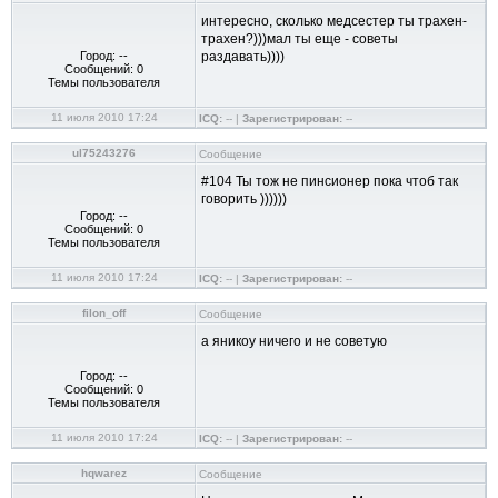
интересно, сколько медсестер ты трахен-
трахен?)))мал ты еще - советы
Город: --
раздавать))))
Сообщений: 0
Темы пользователя
11 июля 2010 17:24
ICQ:
-- |
Зарегистрирован:
--
ul75243276
Сообщение
#104 Ты тож не пинсионер пока чтоб так
говорить ))))))
Город: --
Сообщений: 0
Темы пользователя
11 июля 2010 17:24
ICQ:
-- |
Зарегистрирован:
--
filon_off
Сообщение
а яникоу ничего и не советую
Город: --
Сообщений: 0
Темы пользователя
11 июля 2010 17:24
ICQ:
-- |
Зарегистрирован:
--
hqwarez
Сообщение