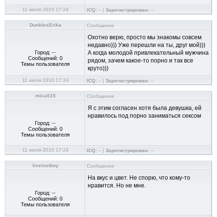
11 июля 2010 17:24
ICQ:
-- |
Зарегистрирован:
--
DunklesErika
Сообщение
Охотно верю, просто мы знакомы совсем
недавно))) Уже перешли на ты, друг мой)))
Город: --
А когда молодой привлекательный мужчина
Сообщений: 0
рядом, зачем какое-то порно и так все
Темы пользователя
круто)))
11 июля 2010 17:24
ICQ:
-- |
Зарегистрирован:
--
mixa515
Сообщение
Я с этим согласен хотя была девушка, ей
нравилось под порно заниматься сексом
Город: --
Сообщений: 0
Темы пользователя
11 июля 2010 17:24
ICQ:
-- |
Зарегистрирован:
--
livelostboy
Сообщение
На вкус и цвет. Не спорю, что кому-то
нравится. Но не мне.
Город: --
Сообщений: 0
Темы пользователя