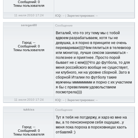
Сообщений: 0
Темы пользователя
11 июля 2010 17:24
ICQ:
-- |
Зарегистрирован:
--
seregan80
Сообщение
Виталий, что-то эту тему мы с тобой
вдвоем разрабатываем, хотя ты не
Город: --
девушка, а я порно в принципе не очень
Сообщений: 0
перевариваю))))Чем пялиться в телевизор
Темы пользователя
или монитор, лучше сексом заниматься -
полезнее и приятнее. Просто порой
бывает не с кем((((Что до футбола, то для
меня российского вообще не существует,
ни клубного, ни на уровне сборной. Зато в
сборной Италии по футболу такие
мужчины мммммммм и порно с их участием
я бы с превеликим удовольствием
посмотрела))))
11 июля 2010 17:24
ICQ:
-- |
Зарегистрирован:
--
tukkiss
Сообщение
Тут я тебя не потдержу, и харэ ко мне на
вы, а то пенсионером себя ощущаю...у
Город: --
меня пока пороха в пороховницах хаоть
Сообщений: 0
отбавляй :)
Темы пользователя