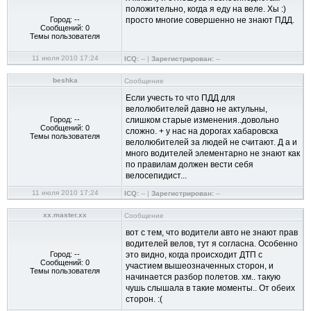
положительно, когда я еду на веле. Хы :)
Город: --
просто многие совершенно не знают ПДД.
Сообщений: 0
Темы пользователя
11 июля 2010 17:24
ICQ:
-- |
Зарегистрирован:
--
beshka
Сообщение
Если учесть то что ПДД для
велолюбителей давно не актульны,
Город: --
слишком старые изменения..довольно
Сообщений: 0
сложно. + у нас на дорогах хабаровска
Темы пользователя
велолюбителей за людей не считают. Д а и
много водителей элементарно не знают как
по правилам должен вести себя
велосепидист...
11 июля 2010 17:24
ICQ:
-- |
Зарегистрирован:
--
xx.master.xx
Сообщение
вот с тем, что водители авто не знают прав
водителей велов, тут я согласна. Особенно
Город: --
это видно, когда происходит ДТП с
Сообщений: 0
участием вышеозначенных сторон, и
Темы пользователя
начинается разбор полетов. хм.. такую
чушь слышала в такие моменты.. От обеих
сторон. :(