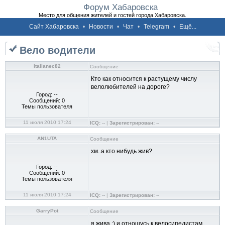
Форум Хабаровска
Место для общения жителей и гостей города Хабаровска.
Сайт Хабаровска
•
Новости
•
Чат
•
Telegram
•
Ещё...
Вело водители
italianec82
Сообщение
Кто как относится к растущему числу
велолюбителей на дороге?
Город: --
Сообщений: 0
Темы пользователя
11 июля 2010 17:24
ICQ:
-- |
Зарегистрирован:
--
AN1UTA
Сообщение
хм..а кто нибудь жив?
Город: --
Сообщений: 0
Темы пользователя
11 июля 2010 17:24
ICQ:
-- |
Зарегистрирован:
--
GarryPot
Сообщение
я жива :) и отношусь к велосипедистам