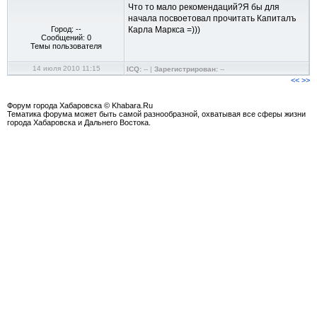
Что то мало рекомендаций?Я бы для
начала посвоетовал прочитать Капиталъ
Город: --
Карла Маркса =)))
Сообщений: 0
Темы пользователя
14 июля 2010 11:15
ICQ:
-- |
Зарегистрирован:
--
<<
>>
Форум города Хабаровска © Khabara.Ru
Тематика форума может быть самой разнообразной, охватывая все сферы жизни
города Хабаровска и Дальнего Востока.