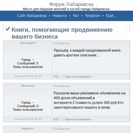
Форум Хабаровска
Место для общения жителей и гостей города Хабаровска.
Сайт Хабаровска
•
Новости
•
Чат
•
Telegram
•
Ещё...
Книги, помогающие продвижению
вашего бизнеса
1ScrappY1
Сообщение
Просьба, к каждой предложенной книге,
давать краткое описание...
Город: --
Сообщений: 0
Темы пользователя
14 июля 2010 11:15
ICQ:
-- |
Зарегистрирован:
--
Reverent
Сообщение
Разошлю ваше рекламное объявление на
400 досок объявлений,в
Город: --
интернете.Стоимость услуги 300 руб.Кто
Сообщений: 0
заинтересовался пишите в личку
Темы пользователя
14 июля 2010 11:15
ICQ:
-- |
Зарегистрирован:
--
hqwarez
Сообщение