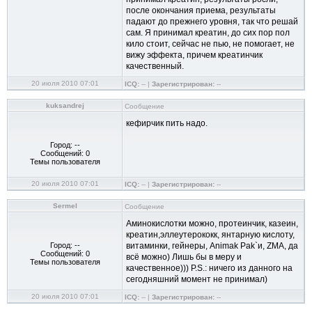
после окончания приема, результаты
падают до прежнего уровня, так что решай
сам. Я принимал креатин, до сих пор пол
кило стоит, сейчас не пью, не помогает, не
вижу эффекта, причем креатинчик
качественный.
20 июля 2010 07:01
ICQ:
-- |
Зарегистрирован:
--
kuksandrej
Сообщение
кефирчик пить надо.
Город: --
Сообщений: 0
Темы пользователя
20 июля 2010 07:01
ICQ:
-- |
Зарегистрирован:
--
Sermel
Сообщение
Аминокислотки можно, протеинчик, казеин,
креатин,эллеутерококк, янтарную кислоту,
Город: --
витаминки, гейнеры, Animak Pak`и, ZMA, да
Сообщений: 0
всё можно) Лишь бы в меру и
Темы пользователя
качественное))) P.S.: ничего из данного на
сегодняшний момент не принимал)
20 июля 2010 07:01
ICQ:
-- |
Зарегистрирован:
--