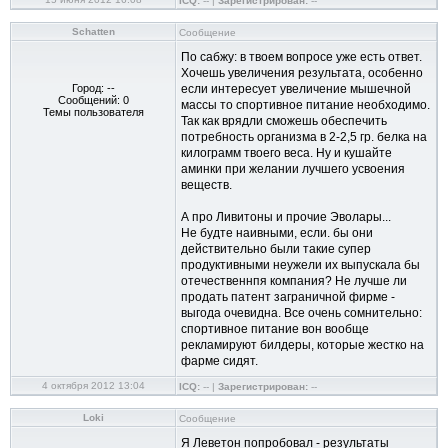
ICQ:
-- |
Зарегистрирован:
--
Schatten
Сообщение
По сабжу: в твоем вопросе уже есть ответ.
Хочешь увеличения результата, особенно
Город: --
если интересует увеличение мышечной
Сообщений: 0
массы то спортивное питание необходимо.
Темы пользователя
Так как врядли сможешь обеспечить
потребность организма в 2-2,5 гр. белка на
килограмм твоего веса. Ну и кушайте
аминки при желании лучшего усвоения
веществ.
А про Ливитоны и прочие Эволары...
Не будте наивными, если. бы они
действительно были такие супер
продуктивными неужели их выпускала бы
отечественнпя компания? Не лучше ли
продать патент заграничной фирме -
выгода очевидна. Все очень сомнительно:
спортивное питание вон вообще
рекламируют билдеры, которые жестко на
фарме сидят.
4 октября 2012 13:04
ICQ:
-- |
Зарегистрирован:
--
Loki
Сообщение
Я Леветон попробовал - результаты