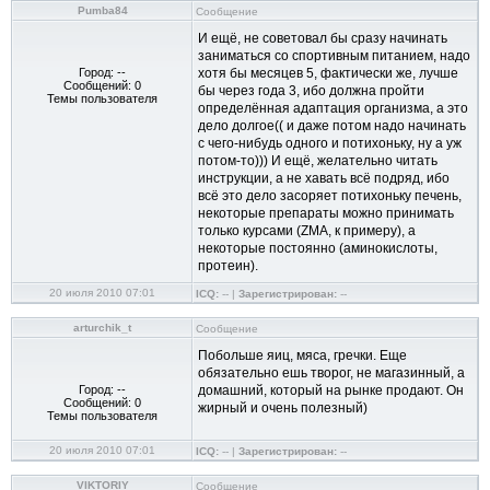
Pumba84
Сообщение
И ещё, не советовал бы сразу начинать
заниматься со спортивным питанием, надо
Город: --
хотя бы месяцев 5, фактически же, лучше
Сообщений: 0
бы через года 3, ибо должна пройти
Темы пользователя
определённая адаптация организма, а это
дело долгое(( и даже потом надо начинать
с чего-нибудь одного и потихоньку, ну а уж
потом-то))) И ещё, желательно читать
инструкции, а не хавать всё подряд, ибо
всё это дело засоряет потихоньку печень,
некоторые препараты можно принимать
только курсами (ZMA, к примеру), а
некоторые постоянно (аминокислоты,
протеин).
20 июля 2010 07:01
ICQ:
-- |
Зарегистрирован:
--
arturchik_t
Сообщение
Побольше яиц, мяса, гречки. Еще
обязательно ешь творог, не магазинный, а
Город: --
домашний, который на рынке продают. Он
Сообщений: 0
жирный и очень полезный)
Темы пользователя
20 июля 2010 07:01
ICQ:
-- |
Зарегистрирован:
--
VIKTORIY
Сообщение