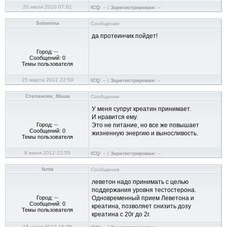
20 июля 2010 07:01
ICQ:
-- |
Зарегистрирован:
--
Solomina
Сообщение
да протеинчик пойдет!
Город: --
Сообщений: 0
Темы пользователя
25 марта 2012 22:59
ICQ:
-- |
Зарегистрирован:
--
Степанова_Маша
Сообщение
У меня супруг креатин принимает.
И нравится ему.
Город: --
Это не питание, но все же повышает
Сообщений: 0
жизненную энергию и выносливость.
Темы пользователя
8 июня 2012 22:55
ICQ:
-- |
Зарегистрирован:
--
fanta
Сообщение
леветон надо принимать с целью
поддержания уровня тестостерона.
Город: --
Одновременный прием Леветона и
Сообщений: 0
креатина, позволяет снизить дозу
Темы пользователя
креатина с 20г до 2г.
15 июня 2012 16:08