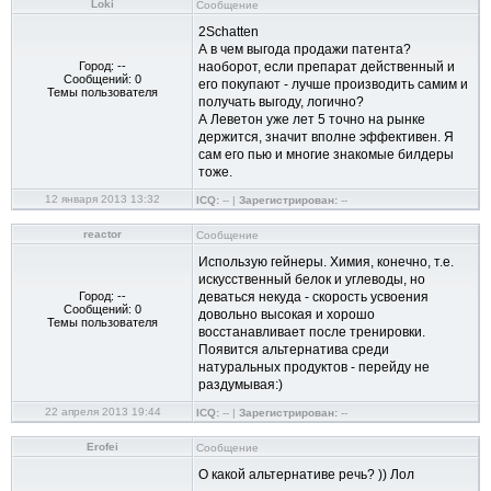
Loki
Сообщение
2Schatten
А в чем выгода продажи патента?
Город: --
наоборот, если препарат действенный и
Сообщений: 0
его покупают - лучше производить самим и
Темы пользователя
получать выгоду, логично?
А Леветон уже лет 5 точно на рынке
держится, значит вполне эффективен. Я
сам его пью и многие знакомые билдеры
тоже.
12 января 2013 13:32
ICQ:
-- |
Зарегистрирован:
--
reactor
Сообщение
Использую гейнеры. Химия, конечно, т.е.
искусственный белок и углеводы, но
Город: --
деваться некуда - скорость усвоения
Сообщений: 0
довольно высокая и хорошо
Темы пользователя
восстанавливает после тренировки.
Появится альтернатива среди
натуральных продуктов - перейду не
раздумывая:)
22 апреля 2013 19:44
ICQ:
-- |
Зарегистрирован:
--
Erofei
Сообщение
О какой альтернативе речь? )) Лол