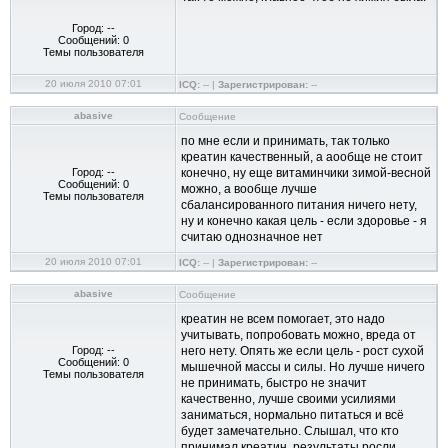
Город: --
Сообщений: 0
Темы пользователя
20 июля 2010 07:01
ICQ:
-- |
Зарегистрирован:
--
abasive
Сообщение
по мне если и принимать, так только
креатин качественный, а аообще не стоит
Город: --
конечно, ну еще витаминчики зимой-весной
Сообщений: 0
можно, а вообще лучше
Темы пользователя
сбалансированного питания ничего нету,
ну и конечно какая цель - если здоровье - я
считаю однозначное нет
20 июля 2010 07:01
ICQ:
-- |
Зарегистрирован:
--
abasive
Сообщение
креатин не всем помогает, это надо
учитывать, попробовать можно, вреда от
Город: --
него нету. Опять же если цель - рост сухой
Сообщений: 0
мышечной массы и силы. Но лучше ничего
Темы пользователя
не принимать, быстро не значит
качественно, лучше своими усилиями
заниматься, нормально питаться и всё
будет замечательно. Слышал, что кто
принимал креатин, результаты росли,