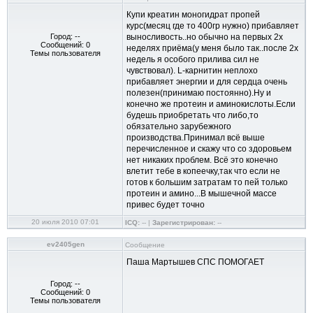
Купи креатин моногидрат пропей
курс(месяц где то 400гр нужно) прибавляет
Город: --
выносливость..но обычно на первых 2х
Сообщений: 0
неделях приёма(у меня было так..после 2х
Темы пользователя
недель я особого прилива сил не
чувствовал). L-карнитин неплохо
прибавляет энергии и для сердца очень
полезен(принимаю постоянно).Ну и
конечно же протеин и аминокислоты.Если
будешь приобретать что либо,то
обязательно зарубежного
производства.Принимал всё выше
перечисленное и скажу что со здоровьем
нет никаких проблем. Всё это конечно
влетит тебе в копеечку,так что если не
готов к большим затратам то пей только
протеин и амино...В мышечной массе
привес будет точно
20 июля 2010 07:01
ICQ:
-- |
Зарегистрирован:
--
ev2405gen
Сообщение
Паша Мартышев СПС ПОМОГАЕТ
Город: --
Сообщений: 0
Темы пользователя