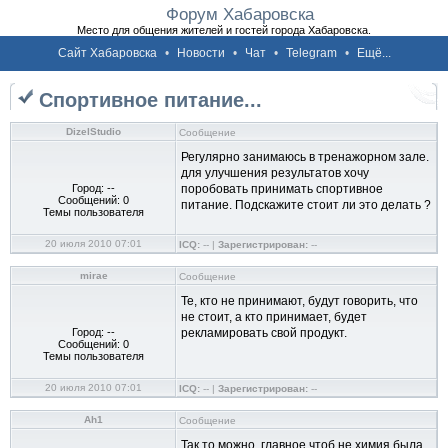
Форум Хабаровска
Место для общения жителей и гостей города Хабаровска.
Сайт Хабаровска
•
Новости
•
Чат
•
Telegram
•
Ещё...
Спортивное питание...
DizelStudio
Сообщение
Регулярно занимаюсь в тренажорном зале.
для улучшения результатов хочу
Город: --
поробовать принимать спортивное
Сообщений: 0
питание. Подскажите стоит ли это делать ?
Темы пользователя
20 июля 2010 07:01
ICQ:
-- |
Зарегистрирован:
--
mirae
Сообщение
Те, кто не принимают, будут говорить, что
не стоит, а кто принимает, будет
Город: --
рекламировать свой продукт.
Сообщений: 0
Темы пользователя
20 июля 2010 07:01
ICQ:
-- |
Зарегистрирован:
--
Ah1
Сообщение
Так то можно, главное чтоб не химия была.