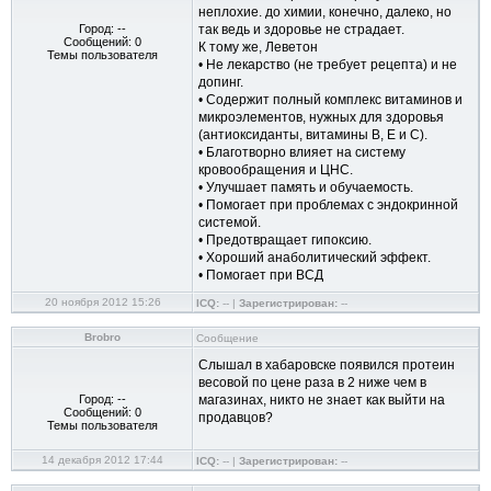
неплохие. до химии, конечно, далеко, но
Город: --
так ведь и здоровье не страдает.
Сообщений: 0
К тому же, Леветон
Темы пользователя
• Не лекарство (не требует рецепта) и не
допинг.
• Содержит полный комплекс витаминов и
микроэлементов, нужных для здоровья
(антиоксиданты, витамины В, Е и С).
• Благотворно влияет на систему
кровообращения и ЦНС.
• Улучшает память и обучаемость.
• Помогает при проблемах с эндокринной
системой.
• Предотвращает гипоксию.
• Хороший анаболитический эффект.
• Помогает при ВСД
20 ноября 2012 15:26
ICQ:
-- |
Зарегистрирован:
--
Brobro
Сообщение
Слышал в хабаровске появился протеин
весовой по цене раза в 2 ниже чем в
Город: --
магазинах, никто не знает как выйти на
Сообщений: 0
продавцов?
Темы пользователя
14 декабря 2012 17:44
ICQ:
-- |
Зарегистрирован:
--