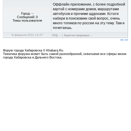
Оффлайн приложение, с более подробной
картой с номерами домов, маршрутами
Город: --
автобусов и прочими аддонами. Кстати
Сообщений: 0
набери в поисковике свой вопрос, очень
Темы пользователя
много топиков по россии на эту тему. Там и
почитаешь.
8 февраля 2011 12:27
ICQ:
-- |
Зарегистрирован:
--
<<
>>
Форум города Хабаровска © Khabara.Ru
Тематика форума может быть самой разнообразной, охватывая все сферы жизни
города Хабаровска и Дальнего Востока.