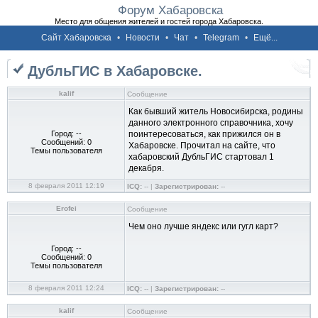
Форум Хабаровска
Место для общения жителей и гостей города Хабаровска.
Сайт Хабаровска
•
Новости
•
Чат
•
Telegram
•
Ещё...
ДубльГИС в Хабаровске.
kalif
Сообщение
Как бывший житель Новосибирска, родины
данного электронного справочника, хочу
Город: --
поинтересоваться, как прижился он в
Сообщений: 0
Хабаровске. Прочитал на сайте, что
Темы пользователя
хабаровский ДубльГИС стартовал 1
декабря.
8 февраля 2011 12:19
ICQ:
-- |
Зарегистрирован:
--
Erofei
Сообщение
Чем оно лучше яндекс или гугл карт?
Город: --
Сообщений: 0
Темы пользователя
8 февраля 2011 12:24
ICQ:
-- |
Зарегистрирован:
--
kalif
Сообщение