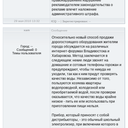
правонарушениях нарушение
рекламодателем законодательства о
рекламе влечет наложение
административного штрафа.
29 мая 2010 13:32
ICQ:
-- |
Зарегистрирован:
--
xam
Сообщение
Относительно новый способ продажи
дорогостоящего оборудования жителям
Город: --
города обсуждается на различных
Сообщений: 0
интернет-форумах Владивостока и
Темы пользователя
Хабаровска. Метод заключается в
следующем: некие люди звонят на
домашние и сотовые телефоны горожан и
предупреждают, чтобы те никуда не
уходили, так как к ним придут проверять
качество воды. Независимо от того,
пользуются хозяева квартиры
водопроводной, колодезной или
приобретаемой водой, после проверки
оказывается, что качество воды крайне
низкое - пить ее или использовать при
приготовлении пищи нельзя.
Прибор, который приносят с собой
дистрибьюторы, - это обычный школьный
электролизер, при включении которого в