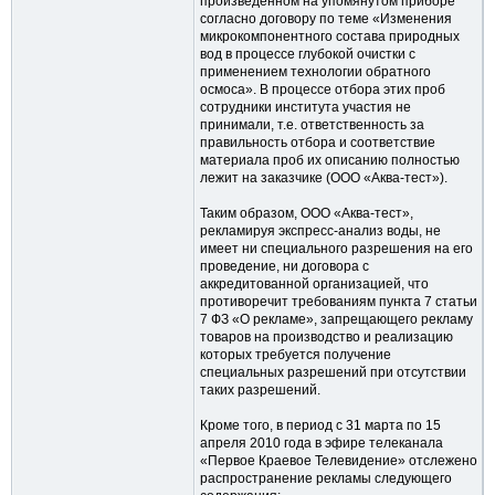
произведенном на упомянутом приборе
согласно договору по теме «Изменения
микрокомпонентного состава природных
вод в процессе глубокой очистки с
применением технологии обратного
осмоса». В процессе отбора этих проб
сотрудники института участия не
принимали, т.е. ответственность за
правильность отбора и соответствие
материала проб их описанию полностью
лежит на заказчике (ООО «Аква-тест»).
Таким образом, ООО «Аква-тест»,
рекламируя экспресс-анализ воды, не
имеет ни специального разрешения на его
проведение, ни договора с
аккредитованной организацией, что
противоречит требованиям пункта 7 статьи
7 ФЗ «О рекламе», запрещающего рекламу
товаров на производство и реализацию
которых требуется получение
специальных разрешений при отсутствии
таких разрешений.
Кроме того, в период с 31 марта по 15
апреля 2010 года в эфире телеканала
«Первое Краевое Телевидение» отслежено
распространение рекламы следующего