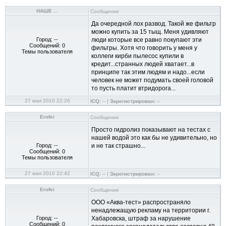
НАШЕ ...
Сообщение
Да очередной лох развод. Такой же фильтр
можно купить за 15 тыщ. Меня удивляют
Город: --
люди которые все равно покупают эти
Сообщений: 0
фильтры. Хотя что говорить у меня у
Темы пользователя
коллеги кирби пылесос купили в
кредит...странных людей хватает...в
принципе так этим людям и надо...если
человек не может подумать своей головой
то пусть платит втридорога...
27 мая 2010 22:26
ICQ:
-- |
Зарегистрирован:
--
Erofei
Сообщение
Просто гидролиз показывают на тестах с
нашей водой это как бы не удивительно, но
Город: --
и не так страшно...
Сообщений: 0
Темы пользователя
27 мая 2010 22:42
ICQ:
-- |
Зарегистрирован:
--
Erofei
Сообщение
ООО «Аква-тест» распространяло
ненадлежащую рекламу на территории г.
Город: --
Хабаровска, штраф за нарушение
Сообщений: 0