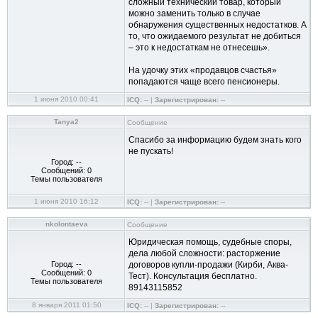
сложный технический товар, который
можно заменить только в случае
обнаружения существенных недостатков. А
то, что ожидаемого результат не добиться
– это к недостаткам не отнесешь».
На удочку этих «продавцов счастья»
попадаются чаще всего пенсионеры.
1 июня 2010 00:41
ICQ:
-- |
Зарегистрирован:
--
Tanya2
Сообщение
Спасибо за информацию будем знать кого
не пускать!
Город: --
Сообщений: 0
Темы пользователя
1 июня 2010 16:12
ICQ:
-- |
Зарегистрирован:
--
nkolontaeva
Сообщение
Юридическая помощь, судебные споры,
дела любой сложности: расторжение
Город: --
договоров купли-продажи (Кирби, Аква-
Сообщений: 0
Тест). Консультация бесплатно.
Темы пользователя
89143115852
8 января 2011 01:50
ICQ:
-- |
Зарегистрирован:
--