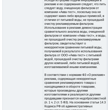
Исходя из формы подачи информации в
рекламе и ее содержания следует, что пить
следует воду, очищенную фильтром от
компании «Аква-тест», поскольку она не
содержит каких-либо вредных примесей, в
отличии от питьевой воды, не прошедшей
очистку рекламируемым фильтром.
Использование в рекламе демонстрации
сравнительного анализа воды, очищенной
фильтром от компании «Аква-тест», и воды,
не прошедшей очистку рекламируемым
фильтром, свидетельствует о
некорректном сравнении питьевой воды,
получаемой в результате использования
фильтра от ООО «Аква-тест» с питьевой
водой, прошедшей очистку фильтрами
других компаний, либо питьевой водой,
изготавливаемой иными компаниями.
В соответствии с нормами ФЗ «О рекламе»
реклама, содержащая некорректные
сравнения рекламируемого товара с
находящимися в обороте товарами,
которые произведены другими
изготовителями и реализуются другими
продавцами признается недобросовестной
(п. 1 ч. 2 ст. 5 ФЗ). На основании статьи 14.3
Кодекса РФ об административных