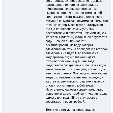
сеть происходит процесс электролиза,
растворение одного из электродов и
образование хлопьевидного осадка,
выпадающего в мгновенно темнеющей
воде. Именно этот осадок и наблюдает
будущий покупатель. Другими словами, эта
грязь не содержится в воде, которую он
пьет, а принесена самим учтивым
посетителем, и является ничем иным, как
железом с пластин, которые он опускает в
воду. С собой он приносит и
дистиллированную воду, которая
электрический ток не проводит и в которой
электролиз не идет. В то время как в
водопроводной; кипяченой и даже
отфильтрованной в кувшине воде
содержатся безвредные соли. Такая вода
электрический ток проводит, и электрод в
ней растворяется. Зрелище потемневшей
воды с хлопьями крайне неприглядно, и
жертва мошенников готова уже навсегда
отказаться от питья любой воды.
Испуганному человеку сразу предлагают
решение всех его проблем - чудо-аппарат,
фильтр для воды Sintra стоимостью
восемьдесят тысяч рублей.
Тем, у кого нет денег, предлагается