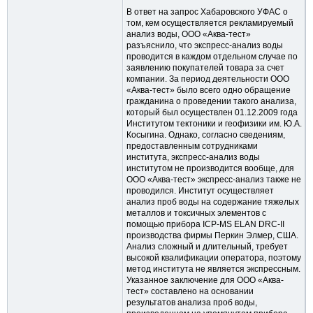
В ответ на запрос Хабаровского УФАС о
том, кем осуществляется рекламируемый
анализ воды, ООО «Аква-тест»
разъяснило, что экспресс-анализ воды
проводится в каждом отдельном случае по
заявлению покупателей товара за счет
компании. За период деятельности ООО
«Аква-тест» было всего одно обращение
гражданина о проведении такого анализа,
который был осуществлен 01.12.2009 года
Институтом тектоники и геофизики им. Ю.А.
Косыгина. Однако, согласно сведениям,
предоставленным сотрудниками
института, экспресс-анализ воды
институтом не производится вообще, для
ООО «Аква-тест» экспресс-анализ также не
проводился. Институт осуществляет
анализ проб воды на содержание тяжелых
металлов и токсичных элементов с
помощью прибора ICP-MS ELAN DRC-II
производства фирмы Перкин Элмер, США.
Анализ сложный и длительный, требует
высокой квалификации оператора, поэтому
метод института не является экспрессным.
Указанное заключение для ООО «Аква-
тест» составлено на основании
результатов анализа проб воды,