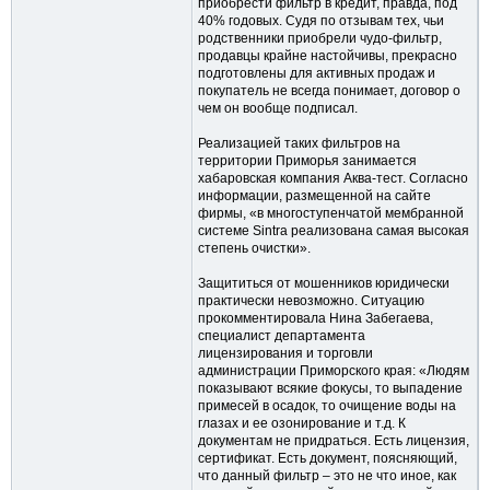
приобрести фильтр в кредит, правда, под
40% годовых. Судя по отзывам тех, чьи
родственники приобрели чудо-фильтр,
продавцы крайне настойчивы, прекрасно
подготовлены для активных продаж и
покупатель не всегда понимает, договор о
чем он вообще подписал.
Реализацией таких фильтров на
территории Приморья занимается
хабаровская компания Аква-тест. Согласно
информации, размещенной на сайте
фирмы, «в многоступенчатой мембранной
системе Sintra реализована самая высокая
степень очистки».
Защититься от мошенников юридически
практически невозможно. Ситуацию
прокомментировала Нина Забегаева,
специалист департамента
лицензирования и торговли
администрации Приморского края: «Людям
показывают всякие фокусы, то выпадение
примесей в осадок, то очищение воды на
глазах и ее озонирование и т.д. К
документам не придраться. Есть лицензия,
сертификат. Есть документ, поясняющий,
что данный фильтр – это не что иное, как