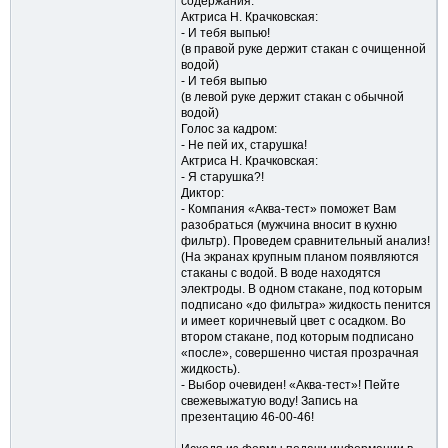
содержания:
Актриса Н. Крачковская:
- И тебя выпью!
(в правой руке держит стакан с очищенной
водой)
- И тебя выпью
(в левой руке держит стакан с обычной
водой)
Голос за кадром:
- Не пей их, старушка!
Актриса Н. Крачковская:
- Я старушка?!
Диктор:
- Компания «Аква-тест» поможет Вам
разобраться (мужчина вносит в кухню
фильтр). Проведем сравнительный анализ!
(На экранах крупным планом появляются
стаканы с водой. В воде находятся
электроды. В одном стакане, под которым
подписано «до фильтра» жидкость пенится
и имеет коричневый цвет с осадком. Во
втором стакане, под которым подписано
«после», совершенно чистая прозрачная
жидкость).
- Выбор очевиден! «Аква-тест»! Пейте
свежевыжатую воду! Запись на
презентацию 46-00-46!