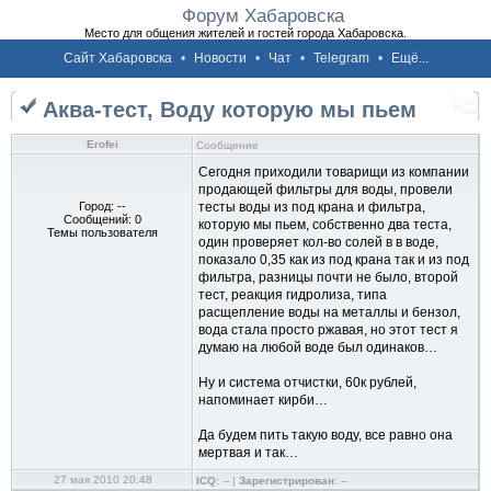
Форум Хабаровска
Место для общения жителей и гостей города Хабаровска.
Сайт Хабаровска
•
Новости
•
Чат
•
Telegram
•
Ещё...
Аква-тест, Воду которую мы пьем
Erofei
Сообщение
Сегодня приходили товарищи из компании
продающей фильтры для воды, провели
Город: --
тесты воды из под крана и фильтра,
Сообщений: 0
которую мы пьем, собственно два теста,
Темы пользователя
один проверяет кол-во солей в в воде,
показало 0,35 как из под крана так и из под
фильтра, разницы почти не было, второй
тест, реакция гидролиза, типа
расщепление воды на металлы и бензол,
вода стала просто ржавая, но этот тест я
думаю на любой воде был одинаков…
Ну и система отчистки, 60к рублей,
напоминает кирби…
Да будем пить такую воду, все равно она
мертвая и так…
27 мая 2010 20:48
ICQ:
-- |
Зарегистрирован:
--