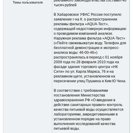
рекламного законодательства составил 40
Темы пользователя
тысяч рублей
В Хабаровское УФАС России поступило
заявление г-на К. о распространении
рекламы фильтра «AQUA-Тест»,
содержащей недостоверную информацию
о проводимом компанией анализе.
Наружная реклама фильтра «AQUA-Тест»
(«Пейте свежевыжатую воду. Телефон для
бесплатной демонстрации и экспресс-
анализа воды: 46-00-46»)
распространялась в период с 01 ноября
2009 года по 28 февраля 2010 года на
фасаде здания торгового центра «НК
Сити» по ул. Карла Маркса, 76 и на
рекламном щите, установленном на
пересечении улиц Пушкина и Ким Ю Чена.
В соответствии с требованиями
постановления Министерства
здравоохранения РФ «О введении в
действие санитарных правил» контроль
качества питьевой воды осуществляется
лабораториями, аккредитованными в
установленном порядке на право
выполнения исследований качества
питьевой воды.