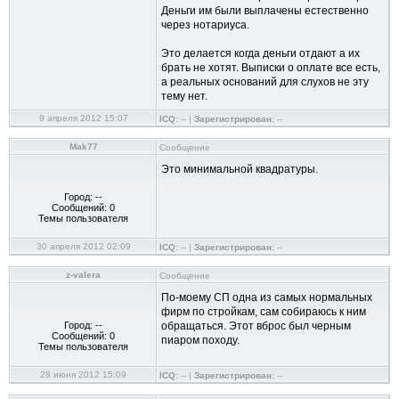
Деньги им были выплачены естественно
через нотариуса.
Это делается когда деньги отдают а их
брать не хотят. Выписки о оплате все есть,
а реальных оснований для слухов не эту
тему нет.
9 апреля 2012 15:07
ICQ:
-- |
Зарегистрирован:
--
Mak77
Сообщение
Это минимальной квадратуры.
Город: --
Сообщений: 0
Темы пользователя
30 апреля 2012 02:09
ICQ:
-- |
Зарегистрирован:
--
z-valera
Сообщение
По-моему СП одна из самых нормальных
фирм по стройкам, сам собираюсь к ним
Город: --
обращаться. Этот вброс был черным
Сообщений: 0
пиаром походу.
Темы пользователя
28 июня 2012 15:09
ICQ:
-- |
Зарегистрирован:
--