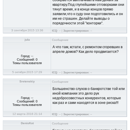
собирается выплачивать нам деньги за
квартиру.Под глупейшими отговорками они
тянут время, и в конце концов прямо
заявили,что к суду они подготовились и он
им не страшен. Делайте выводы о
порядочности этой "конторки".
3 сентября 2015 13:36
ICQ:
-- |
Зарегистрирован:
--
jula
Сообщение
А что там, кстати, с ремонтом сгоревших в
апреле домов? Как дело продвигается?
Город: --
Сообщений: 0
Темы пользователя
5 октября 2015 17:29
ICQ:
-- |
Зарегистрирован:
--
Sretenskiy
Сообщение
Большенство слухов о банкротстве той или
иной компании это дело рук
Город: --
недобросовестных конкурентов, которые
Сообщений: 0
как раз и сами находятся в зоне риска!!!
Темы пользователя
12 марта 2016 21:14
ICQ:
-- |
Зарегистрирован:
--
DenisKot
Сообщение