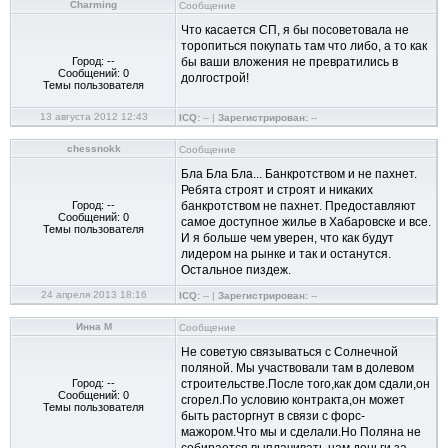
Charming
Сообщение
Что касается СП, я бы посоветовала не
торопиться покупать там что либо, а то как
Город: --
бы ваши вложения не превратились в
Сообщений: 0
долгострой!
Темы пользователя
13 августа 2012 12:43
ICQ:
-- |
Зарегистрирован:
--
chessnokk
Сообщение
Бла Бла Бла... Банкротством и не пахнет.
Ребята строят и строят и никаких
Город: --
банкротством не пахнет. Предоставляют
Сообщений: 0
самое доступное жилье в Хабаровске и все.
Темы пользователя
И я больше чем уверен, что как будут
лидером на рынке и так и останутся.
Остальное пиздеж.
24 апреля 2013 18:16
ICQ:
-- |
Зарегистрирован:
--
Инна М
Сообщение
Не советую связываться с Солнечной
поляной. Мы участвовали там в долевом
Город: --
строительстве.После того,как дом сдали,он
Сообщений: 0
сгорел.По условию контракта,он может
Темы пользователя
быть расторгнут в связи с форс-
мажором.Что мы и сделали.Но Поляна не