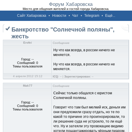
Форум Хабаровска
Место для общения жителей и гостей города Хабаровска.
Сайт Хабаровска
•
Новости
•
Чат
•
Telegram
•
Ещё...
Банкротство "Солнечной поляны",
жесть
Erofei
Сообщение
Ну что как всегда, в россии ничего не
меняется.
Город: --
Сообщений: 0
Ну что как всегда, в россии ничего не
Темы пользователя
меняется.
4 апреля 2012 15:12
ICQ:
-- |
Зарегистрирован:
--
Mak77
Сообщение
Сейчас только общался с юристом
Солнечной поляны.
Город: --
Сообщений: 0
Говорит что там был мелкий иск, деньги им
Темы пользователя
они предложили сразу отдать, но те по
какой то причине это проигнорировали, то
ли решение суда не устроило, то ли ещё
что. Ну и затеяли эту провокацию видимо
хотели пошантажировать чёрным пиаром.