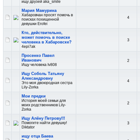
ищу друзей aka_smile
Мария Мамурина
Хабаровчан просят помочь в
4
поисках похищенной
девушки Erofei
Кто, действительно,
может помочь в поиске
3
человека в Хабаровске?
4epi7ak
Просенко Павел
Иванович
2
Ищу человека Iv808
Ищу Соболь Татьяну
Александровну
4
Это моя двоюродная сестра
Lily-Zorka
Мои предки
История моей семьи для
2
моих родственников Lily-
Zorka
Ищу Алёну Петрову!!!
Помогите найти девушку!
3
Diktator
ищу отца Баева