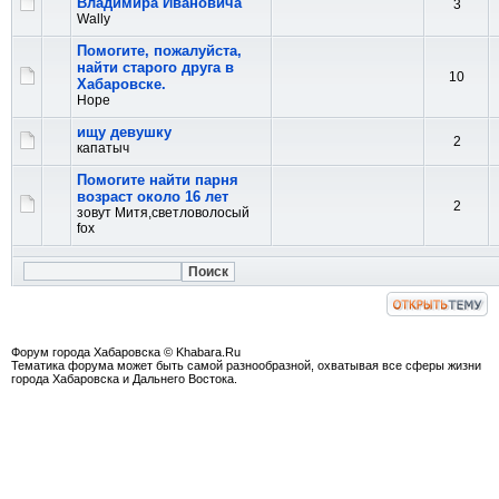
Владимира Ивановича
3
Wally
Помогите, пожалуйста,
найти старого друга в
10
Хабаровске.
Hope
ищу девушку
2
капатыч
Помогите найти парня
возраст около 16 лет
2
зовут Митя,светловолосый
fox
Форум города Хабаровска © Khabara.Ru
Тематика форума может быть самой разнообразной, охватывая все сферы жизни
города Хабаровска и Дальнего Востока.