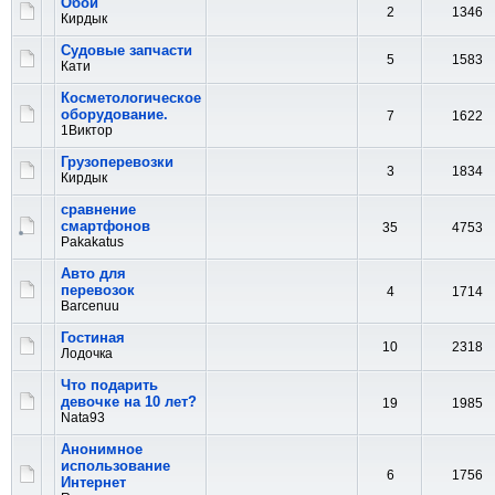
Обои
2
1346
Кирдык
Судовые запчасти
5
1583
Кати
Косметологическое
оборудование.
7
1622
1Виктор
Грузоперевозки
3
1834
Кирдык
сравнение
смартфонов
35
4753
Pakakatus
Авто для
перевозок
4
1714
Barcenuu
Гостиная
10
2318
Лодочка
Что подарить
девочке на 10 лет?
19
1985
Nata93
Анонимное
использование
6
1756
Интернет