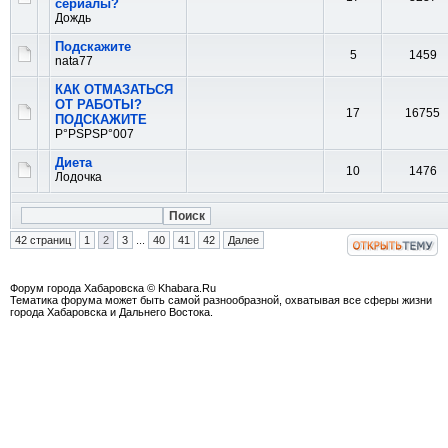
сериалы?
Дождь
Подскажите
5
1459
nata77
КАК ОТМАЗАТЬСЯ
ОТ РАБОТЫ?
17
16755
ПОДСКАЖИТЕ
Р°РЅРЅР°007
Диета
10
1476
Лодочка
42 страниц
1
2
3
...
40
41
42
Далее
Форум города Хабаровска © Khabara.Ru
Тематика форума может быть самой разнообразной, охватывая все сферы жизни
города Хабаровска и Дальнего Востока.