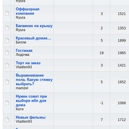
Ryura
Оффшорная
компания
3
1521
Ryura
Багажник на крышу
2
1353
Ryura
Красивый домик...
5
1899
Билли
Гостиная
19
1965
Лодочка
Торт на заказ
3
1421
Vladlen93
Выравнивание
пола. Какую стяжку
5
1652
выбрать?
mamzel
Нужен совет при
выборе ибп для
-1
1068
дома
Кати
Новые фильмы
7
1712
Vladlen93