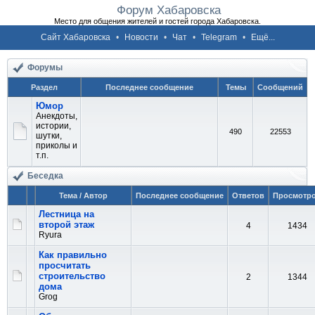
Форум Хабаровска
Место для общения жителей и гостей города Хабаровска.
Сайт Хабаровска
•
Новости
•
Чат
•
Telegram
•
Ещё...
Форумы
Раздел
Последнее сообщение
Темы
Сообщений
Юмор
Анекдоты,
истории,
490
22553
шутки,
приколы и
т.п.
Беседка
Тема / Автор
Последнее сообщение
Ответов
Просмотр
Лестница на
второй этаж
4
1434
Ryura
Как правильно
просчитать
строительство
2
1344
дома
Grog