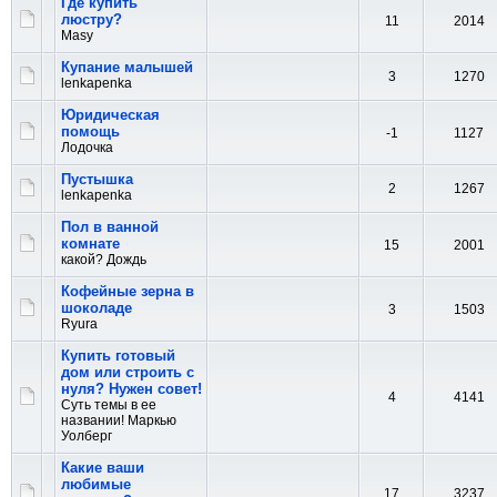
Где купить
люстру?
11
2014
Masy
Купание малышей
3
1270
lenkapenka
Юридическая
помощь
-1
1127
Лодочка
Пустышка
2
1267
lenkapenka
Пол в ванной
комнате
15
2001
какой? Дождь
Кофейные зерна в
шоколаде
3
1503
Ryura
Купить готовый
дом или строить с
нуля? Нужен совет!
4
4141
Суть темы в ее
названии! Маркью
Уолберг
Какие ваши
любимые
17
3237