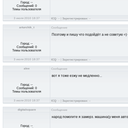
Город: --
Сообщений: 0
Темы пользователя
3 июля 2010 18:37
ICQ:
-- |
Зарегистрирован:
--
arturchik_t
Сообщение
Поэтому и пишу что подойдёт а не советую =) О
Город: --
Сообщений: 0
Темы пользователя
3 июля 2010 18:37
ICQ:
-- |
Зарегистрирован:
--
alee
Сообщение
вот я тоже езжу не медленно...
Город: --
Сообщений: 0
Темы пользователя
3 июля 2010 18:37
ICQ:
-- |
Зарегистрирован:
--
digitalsquare
Сообщение
народ помогите я замерз. машина(у меня авто
Город: --