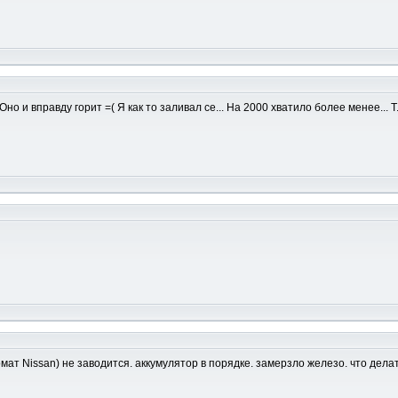
но и вправду горит =( Я как то заливал се... На 2000 хватило более менее...
мат Nissan) не заводится. аккумулятор в порядке. замерзло железо. что дела