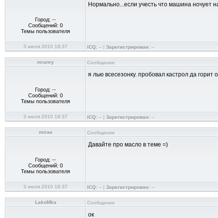
Нормально...если учесть что машина ночует на
Город: --
Сообщений: 0
Темы пользователя
3 июля 2010 18:37
ICQ:
-- |
Зарегистрирован:
--
mranry
Сообщение
я лью всесезонку. пробовал кастрол да горит о
Город: --
Сообщений: 0
Темы пользователя
3 июля 2010 18:37
ICQ:
-- |
Зарегистрирован:
--
mirae
Сообщение
Давайте про масло в теме =)
Город: --
Сообщений: 0
Темы пользователя
3 июля 2010 18:37
ICQ:
-- |
Зарегистрирован:
--
LakoMka
Сообщение
ок