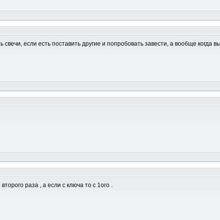
 свечи, если есть поставить другие и попробовать завести, а вообще когда в
торого раза , а если с ключа то с 1ого .