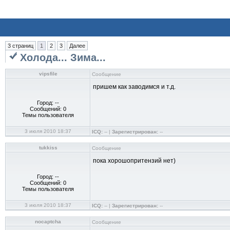
3 страниц
1
2
3
Далее
Холода... Зима...
vipsfile
Сообщение
пришем как заводимся и т.д.
Город: --
Сообщений: 0
Темы пользователя
3 июля 2010 18:37
ICQ:
-- |
Зарегистрирован:
--
tukkiss
Сообщение
пока хорошопритензий нет)
Город: --
Сообщений: 0
Темы пользователя
3 июля 2010 18:37
ICQ:
-- |
Зарегистрирован:
--
nocaptcha
Сообщение