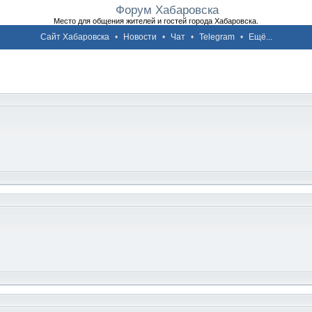
Форум Хабаровска
Место для общения жителей и гостей города Хабаровска.
Сайт Хабаровска
•
Новости
•
Чат
•
Telegram
•
Ещё...