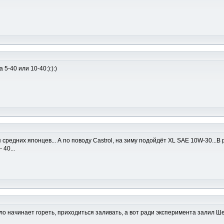
5-40 или 10-40:):):)
 для средних японцев... А по поводу Castrol, на зиму подойдёт XL SAE 10W-30.
 40...
сло начинает гореть, приходиться заливать, а вот ради эксперимента залил Ш