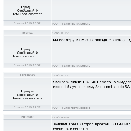
Город: --
Сообщений: 0
Темы пользователя
3 июля 2010 18:37
ICQ:
-- |
Зарегистрирован:
--
beshka
Сообщение
Минэралс рулит15-30 не заводится сцуко:)нада 
Город: --
Сообщений: 0
Темы пользователя
3 июля 2010 18:37
ICQ:
-- |
Зарегистрирован:
--
seregan80
Сообщение
Shell semi sintetic 10w - 40 Само то на зиму
менее 1.5 лучше на зиму Shell semi sintetic 5W -
Город: --
Сообщений: 0
Темы пользователя
3 июля 2010 18:37
ICQ:
-- |
Зарегистрирован:
--
biki2009
Сообщение
Заливал 3 раза Кастрол, проехав 3000 км. ма
смене так и остается...