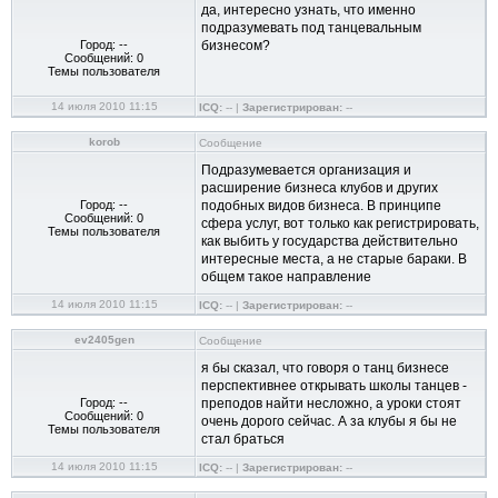
да, интересно узнать, что именно
подразумевать под танцевальным
Город: --
бизнесом?
Сообщений: 0
Темы пользователя
14 июля 2010 11:15
ICQ:
-- |
Зарегистрирован:
--
korob
Сообщение
Подразумевается организация и
расширение бизнеса клубов и других
Город: --
подобных видов бизнеса. В принципе
Сообщений: 0
сфера услуг, вот только как регистрировать,
Темы пользователя
как выбить у государства действительно
интересные места, а не старые бараки. В
общем такое направление
14 июля 2010 11:15
ICQ:
-- |
Зарегистрирован:
--
ev2405gen
Сообщение
я бы сказал, что говоря о танц бизнесе
перспективнее открывать школы танцев -
Город: --
преподов найти несложно, а уроки стоят
Сообщений: 0
очень дорого сейчас. А за клубы я бы не
Темы пользователя
стал браться
14 июля 2010 11:15
ICQ:
-- |
Зарегистрирован:
--