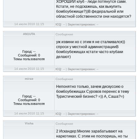
ХОРОШИЙ клуб - люди потянутся сами.
Кстати, не подскажешь, как выкупить
бомбоубежище?))В федеральной или
областной собственности они находятся?
14 июля 2010 11:15
ICQ:
-- |
Зарегистрирован:
--
AN1UTA
Сообщение
уж извини но с этим я не сталкивался))
спроси у местной администрацииВ
Город: --
бомбоубежищах кстати часто клубаки
Сообщений: 0
делают)
Темы пользователя
14 июля 2010 11:15
ICQ:
-- |
Зарегистрирован:
--
mirae
Сообщение
Непонятно только, зачем дискуссию о
бомбоубежищах Суровов перенес в тему
Город: --
Туристический бизнес? =)) А, Саша?=)
Сообщений: 0
Темы пользователя
14 июля 2010 11:15
ICQ:
-- |
Зарегистрирован:
--
Visha
Сообщение
2 Искандер:Многие зарабатывают на
наркотиках. С этим не поспоришь, но ты