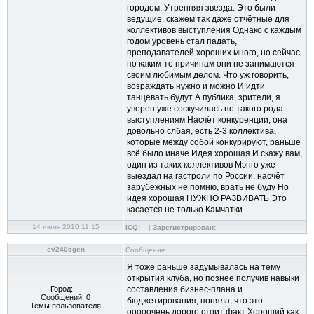
городом, Утренняя звезда. Это были
ведущие, скажем так даже отчётные для
коллективов выступления Однако с каждым
годом уровень стал падать,
преподавателей хороших много, но сейчас
по каким-то причинам они не занимаются
своим любимым делом. Что уж говорить,
возраждать нужно и можно И идти
танцевать будут А публика, зрители, я
уверен уже соскучилась по такого рода
выступлениям Насчёт конкуренции, она
довольно слбая, есть 2-3 коллектива,
которые между собой конкурируют, раньше
всё было иначе Идея хорошая И скажу вам,
один из таких коллективов Мэнго уже
выездал на гастроли по России, насчёт
зарубежных не помню, врать не буду Но
идея хорошая НУЖНО РАЗВИВАТЬ Это
касается не только Камчатки
14 июля 2010 11:15
ICQ:
-- |
Зарегистрирован:
--
ev2405gen
Сообщение
Я тоже раньше задумывалась на тему
открытия клуба, но познее получив навыки
Город: --
составления бизнес-плана и
Сообщений: 0
бюджетирования, поняла, что это
Темы пользователя
ооооочень дорого стоит факт Хороший как