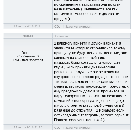
по сравнению с затратами они по сути
незначительны). Выливается все как
минимум в 1500000.. но это далеко не
предел ()
14 июля 2010 11:15
ICQ:
-- |
Зарегистрирован:
--
rrefass
Сообщение
2 юля:могу привети и другой вариант, я
знаю клубы которые строились по такому
Город: --
принципу, не буду называть название, оно
Сообщений: 0
слишком известное чтобы его
Темы пользователя
называть:была составлена концепция
клуба, были приняты дизайнерские
решения и получение разрешения на
осуществление всякого рода деятельности
- потом последовал звонок одному очень и
очень известному московскому промоутеру,
ему предложили долю в 30 процентов за
пару телефонных звонков - он обзвонил 7
компаний, спонсоры дали деньги еще до
начала строительства, клуб окупился в 3
раза еще до открытия... 2 Искандер:если
есть подобные телефоны, то тоже вариант
Причем, оооочень неплохой:)
14 июля 2010 11:15
ICQ:
-- |
Зарегистрирован:
--