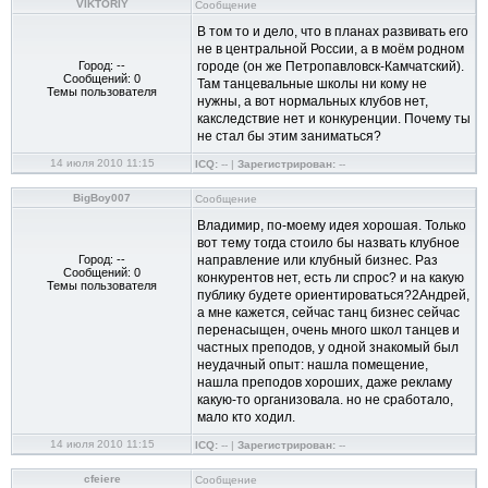
VIKTORIY
Сообщение
В том то и дело, что в планах развивать его
не в центральной России, а в моём родном
Город: --
городе (он же Петропавловск-Камчатский).
Сообщений: 0
Там танцевальные школы ни кому не
Темы пользователя
нужны, а вот нормальных клубов нет,
какследствие нет и конкуренции. Почему ты
не стал бы этим заниматься?
14 июля 2010 11:15
ICQ:
-- |
Зарегистрирован:
--
BigBoy007
Сообщение
Владимир, по-моему идея хорошая. Только
вот тему тогда стоило бы назвать клубное
Город: --
направление или клубный бизнес. Раз
Сообщений: 0
конкурентов нет, есть ли спрос? и на какую
Темы пользователя
публику будете ориентироваться?2Андрей,
а мне кажется, сейчас танц бизнес сейчас
перенасыщен, очень много школ танцев и
частных преподов, у одной знакомый был
неудачный опыт: нашла помещение,
нашла преподов хороших, даже рекламу
какую-то организовала. но не сработало,
мало кто ходил.
14 июля 2010 11:15
ICQ:
-- |
Зарегистрирован:
--
cfeiere
Сообщение