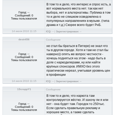
В том то и дело, что интерес и спрос есть, а
вот нормального места нет. так как нет
Город: --
выбора, нет и альтернативы. Публика в том
Сообщений: 0
то и дело не слишком осведомлена о
Темы пользователя
популярных направлениях в музыке. (типа
драма и т.д.) Скорее всего будет РнБ.
14 июля 2010 11:15
ICQ:
-- |
Зарегистрирован:
--
destr456
Сообщение
не стал бы браться в Питере) не знал что
ты в другом городе. Хотя и там не стал бы
Город: --
наверно)) опять же вопрос честности -
Сообщений: 0
хочешь подняться на этом - надо быть в
Темы пользователя
доле с наркодилерами, ну или найти
крупных спонсоров. ИМХО без этого
практически нереал, учитывая уровень цен
в профинции
14 июля 2010 11:15
ICQ:
-- |
Зарегистрирован:
--
1ScrappY1
Сообщение
В том то и дело, что наркота там
контролируется жёстко. И захочу ли я или
Город: --
нет - она будет там. Городок то 250тыс.
Сообщений: 0
Если сделать правильную рекламу и
Темы пользователя
хорошее место, а также сделать