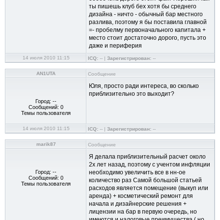
ты пишешь клуб бех хотя бы среднего
дизайна - ничто - обычный бар местного
разлива, поэтому я бы поставила главной
=- пробелму первоначального капитала +
место стоит достаточно дорого, пусть это
даже и периферия
14 июля 2010 11:15
ICQ:
-- |
Зарегистрирован:
--
AN1UTA
Сообщение
Юля, просто ради интереса, во сколько
приблизительно это выходит?
Город: --
Сообщений: 0
Темы пользователя
14 июля 2010 11:15
ICQ:
-- |
Зарегистрирован:
--
marik87
Сообщение
Я делала приблизительный расчет около
2х лет назад, поэтому с учентом инфляции
Город: --
необходимо увеличить все в нн-ое
Сообщений: 0
количество раз Самой большой статьей
Темы пользователя
расходов является помещение (выкуп или
аренда) + косметический ремонт для
начала и дизайнерские решения +
лицензии на бар в первую очередь, но
имеются и налоговые преимущества ( но