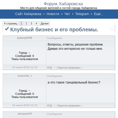
Форум Хабаровска
Место для общения жителей и гостей города Хабаровска.
Сайт Хабаровска
•
Новости
•
Чат
•
Telegram
•
Ещё...
4 страниц
1
2
3
4
Далее
Клубный бизнес и его проблемы.
ljubanj2008
Сообщение
Вопросы, ответы, решение проблем.
Думаю это интересно не только мне.
Город: --
Сообщений: 0
Темы пользователя
14 июля 2010 11:15
ICQ:
-- |
Зарегистрирован:
--
arturchik_t
Сообщение
а что такое танцевальный бизнес?
Город: --
Сообщений: 0
Темы пользователя
14 июля 2010 11:15
ICQ:
-- |
Зарегистрирован:
--
alexpost70
Сообщение