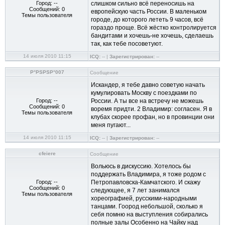
Город: --
слишком сильно всё переносишь на
Сообщений: 0
европейскую часть России. В маленьком
Темы пользователя
городе, до которого лететь 9 часов, всё
гораздо проще. Всё жёстко контролируется
бандитами и хочешь-не хочешь, сделаешь
так, как тебе посоветуют.
14 июля 2010 11:15
ICQ:
-- |
Зарегистрирован:
--
Р°РЅРЅР°007
Сообщение
Искандер, я тебе давно советую начать
кумулировать Москву с поездками по
Город: --
России. А ты все на встречу не можешь
Сообщений: 0
воремя придти. 2 Владимир: согласен. Я в
Темы пользователя
клубах скорее профан, но в провинции они
меня пугают...
14 июля 2010 11:15
ICQ:
-- |
Зарегистрирован:
--
cfeiere
Сообщение
Вольюсь в дискуссию. Хотелось бы
поддержать Владимира, я тоже родом с
Город: --
Петропавловска-Камчатского. И скажу
Сообщений: 0
следующее, я 7 лет занимался
Темы пользователя
хореографией, русскими-народными
танцами. Гоород небольшой, сколько я
себя помню на выступления собирались
полные залы Особенно на Чайку над