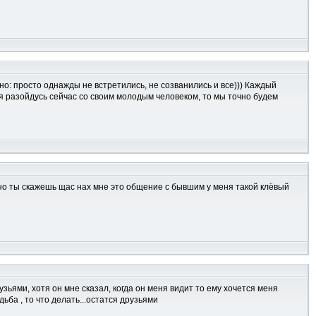
нно: просто однажды не встретились, не созванились и все))) Каждый
я разойдусь сейчас со своим молодым человеком, то мы точно будем
чно ты скажешь щас нах мне это общение с бывшим у меня такой клёвый
зьями, хотя он мне сказал, когда он меня видит то ему хочется меня
ьба , то что делать...остатся друзьями