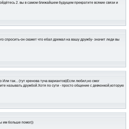
сойдётесь 2. вы в самом ближайшем будущем прекратите всякие связи и
 его спросить-он скажет что ебал дремал на вашу дружбу- значит леди вы
 Или так... (тут хренова туча вариантов)Если любил,но смог
бите называть дружбой.Хотя по сути - просто общение с девчонкой,которую
ты им больше помог))