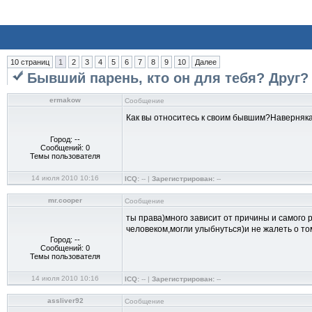
10 страниц
1
2
3
4
5
6
7
8
9
10
Далее
Бывший парень, кто он для тебя? Друг? В
ermakow
Сообщение
Как вы относитесь к своим бывшим?Наверняка
Город: --
Сообщений: 0
Темы пользователя
14 июля 2010 10:16
ICQ:
-- |
Зарегистрирован:
--
mr.cooper
Сообщение
ты права)много зависит от причины и самого 
человеком,могли улыбнуться)и не жалеть о то
Город: --
Сообщений: 0
Темы пользователя
14 июля 2010 10:16
ICQ:
-- |
Зарегистрирован:
--
assliver92
Сообщение