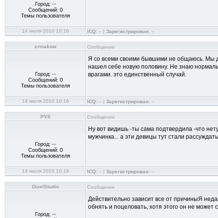
Город: --
Сообщений: 0
Темы пользователя
14 июля 2010 10:16
ICQ:
-- |
Зарегистрирован:
--
ermakow
Сообщение
Я со всеми своими бывшими не общаюсь. Мы дру
нашел себе новую половину. Не знаю нормальн
Город: --
врагами. это единственный случай.
Сообщений: 0
Темы пользователя
14 июля 2010 10:16
ICQ:
-- |
Зарегистрирован:
--
PVS
Сообщение
Ну вот видишь -ты сама подтвердила -что нет
мужчинка... а эти девицы тут стали рассуждать 
Город: --
Сообщений: 0
Темы пользователя
14 июля 2010 10:16
ICQ:
-- |
Зарегистрирован:
--
DizelStudio
Сообщение
Действительно зависит все от причиныЯ недавн
обнять и поцеловать, хотя этого он не может 
Город: --