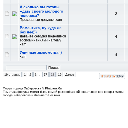
А сколько вы готовы
ждать своего молодого
2
человека?
Прекрасные девушки xam
Романтика, ну куда же
без нее)))
Давайте сегодня поделимся
4
воспоминаниями на тему
xam
Уличные знакомства :)
4
xam
19 страниц
1
2
3
...
17
18
19
Далее
Форум города Хабаровска © Khabara.Ru
Тематика форума может быть самой разнообразной, охватывая все сферы жизни
города Хабаровска и Дальнего Востока.