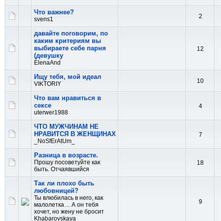
Что важнее?
2
svens1
давайте поговорим, по
каким критериям вы
выбираете себе парня
12
(девушку
ElenaAnd
Ищу тебя, мой идеал
10
VIKTORIY
Что вам нравиться в
сексе
4
uterwer1988
ЧТО МУЖЧИНАМ НЕ
НРАВИТСЯ В ЖЕНЩИНАХ
7
_NoSfErAtUm_
Разница в возрасте.
Прошу посоветуйте как
18
быть. Отчаявшийся
Так ли плохо быть
любовницей?
Ты влюбилась в него, как
9
малолетка… А он тебя
хочет, но жену не бросит
Khabarovskaya