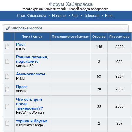
Форум Хабаровска
Место для общения жителей и гостей города Хабаровска.
Сайт Хабаровска
•
Новости
•
Чат
•
Telegram
•
Ещё...
Здоровье и спорт
Тема / Автор
Последнее сообщение
Ответов
Просмотров
Рост
146
8239
mirae
Рацион питания,
подскажите
3
938
seregan80
Аминокислоты.
53
3294
Piatui
Пресс
28
2337
vipsfile
Что есть до и
после
33
2530
тренеровок??
FireWhiteWoman
турник и брусья
2
957
dahirfilexchange