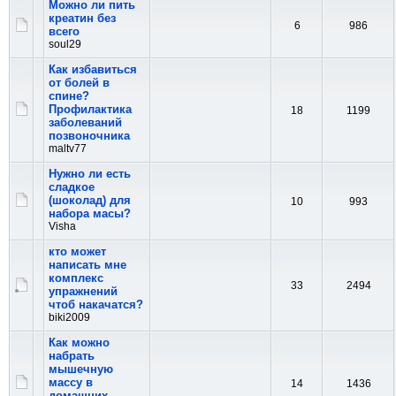
Можно ли пить
креатин без
6
986
всего
soul29
Как избавиться
от болей в
спине?
Профилактика
18
1199
заболеваний
позвоночника
maltv77
Нужно ли есть
сладкое
(шоколад) для
10
993
набора масы?
Visha
кто может
написать мне
комплекс
33
2494
упражнений
чтоб накачатся?
biki2009
Как можно
набрать
мышечную
массу в
14
1436
домашних