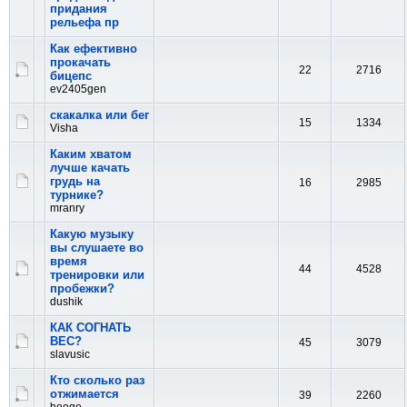
придания
рельефа пр
Как ефективно
прокачать
22
2716
бицепс
ev2405gen
скакалка или бег
15
1334
Visha
Каким хватом
лучше качать
грудь на
16
2985
турнике?
mranry
Какую музыку
вы слушаете во
время
44
4528
тренировки или
пробежки?
dushik
КАК СОГНАТЬ
ВЕС?
45
3079
slavusic
Кто сколько раз
отжимается
39
2260