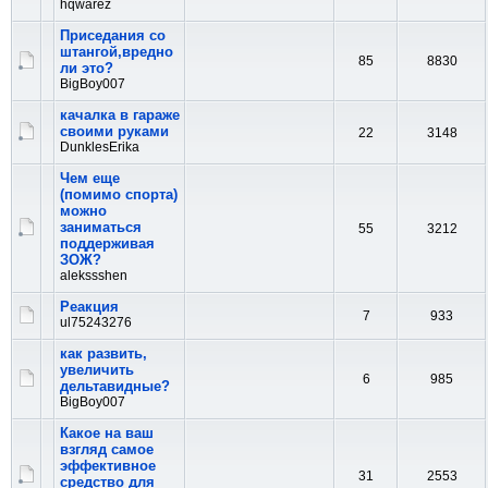
hqwarez
Приседания со
штангой,вредно
85
8830
ли это?
BigBoy007
качалка в гараже
своими руками
22
3148
DunklesErika
Чем еще
(помимо спорта)
можно
заниматься
55
3212
поддерживая
ЗОЖ?
alekssshen
Реакция
7
933
ul75243276
как развить,
увеличить
6
985
дельтавидные?
BigBoy007
Какое на ваш
взгляд самое
эффективное
31
2553
средство для