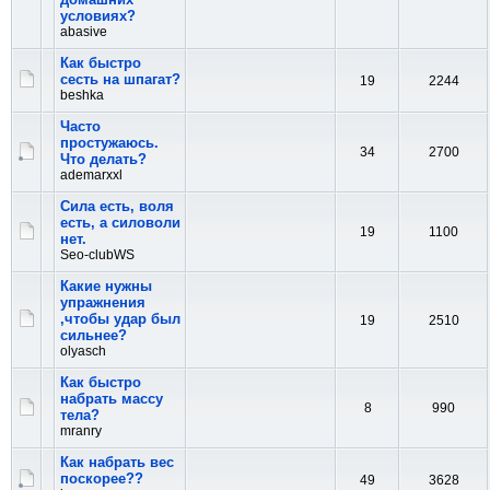
условиях?
abasive
Как быстро
сесть на шпагат?
19
2244
beshka
Часто
простужаюсь.
34
2700
Что делать?
ademarxxl
Сила есть, воля
есть, а силоволи
19
1100
нет.
Seo-clubWS
Какие нужны
упражнения
,чтобы удар был
19
2510
сильнее?
olyasch
Как быстро
набрать массу
8
990
тела?
mranry
Как набрать вес
поскорее??
49
3628