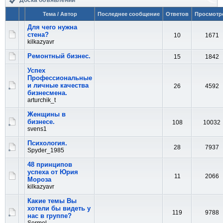
Доска объявлений
Тема / Автор
Последнее сообщение
Ответов
Просмотр
Для чего нужна
стена?
10
1671
kilkazyavr
Ремонтный бизнес.
15
1842
Успех
Профессиональные
и личные качества
26
4592
бизнесмена.
arturchik_t
Женщины в
бизнесе.
108
10032
svens1
Психология.
28
7937
Spyder_1985
48 принципов
успеха от Юрия
11
2066
Мороза
kilkazyavr
Какие темы Вы
хотели бы видеть у
119
9788
нас в группе?