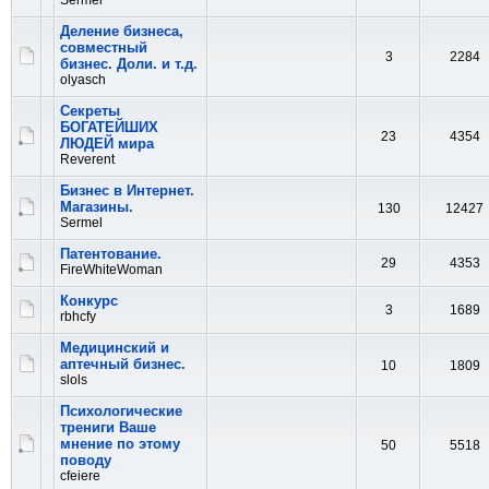
Sermel
Деление бизнеса,
совместный
3
2284
бизнес. Доли. и т.д.
olyasch
Секреты
БОГАТЕЙШИХ
23
4354
ЛЮДЕЙ мира
Reverent
Бизнес в Интернет.
Магазины.
130
12427
Sermel
Патентование.
29
4353
FireWhiteWoman
Конкурс
3
1689
rbhcfy
Медицинский и
аптечный бизнес.
10
1809
slols
Психологические
трениги Ваше
мнение по этому
50
5518
поводу
cfeiere