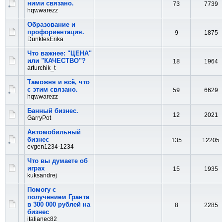
ними связано.
73
7739
hqwwarezz
Образование и
профориентация.
9
1875
DunklesErika
Что важнее: "ЦЕНА"
или "КАЧЕСТВО"?
18
1964
arturchik_t
Таможня и всё, что
с этим связано.
59
6629
hqwwarezz
Банный бизнес.
12
2021
GarryPot
Автомобильный
бизнес
135
12205
evgen1234-1234
Что вы думаете об
играх
15
1935
kuksandrej
Помогу с
получением Гранта
в 300 000 рублей на
8
2285
бизнес
italianec82