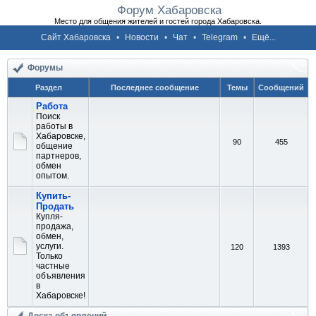
Форум Хабаровска
Место для общения жителей и гостей города Хабаровска.
Сайт Хабаровска
•
Новости
•
Чат
•
Telegram
•
Ещё...
Форумы
Раздел
Последнее сообщение
Темы
Сообщений
Работа
Поиск
работы в
Хабаровске,
90
455
общение
партнеров,
обмен
опытом.
Купить-
Продать
Купля-
продажа,
обмен,
услуги.
120
1393
Только
частные
объявления
в
Хабаровске!