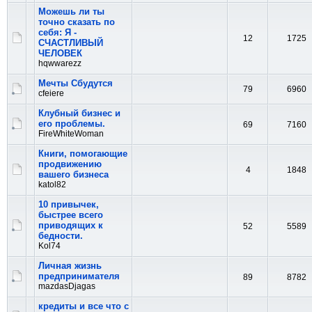
Можешь ли ты
точно сказать по
себя: Я -
12
1725
СЧАСТЛИВЫЙ
ЧЕЛОВЕК
hqwwarezz
Мечты Сбудутся
79
6960
cfeiere
Клубный бизнес и
его проблемы.
69
7160
FireWhiteWoman
Книги, помогающие
продвижению
4
1848
вашего бизнеса
katol82
10 привычек,
быстрее всего
приводящих к
52
5589
бедности.
Kol74
Личная жизнь
предпринимателя
89
8782
mazdasDjagas
кредиты и все что с